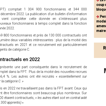
Le 
coup d
e (FPT) comptait 1 304 900 fonctionnaires et 344 000
bloqu
décembre 2022. La publication d’un bulletin d’information
Perm
s vient compléter cette donnée en s’intéressant plus
modal
ouveaux fonctionnaires à temps complet dans la fonction
amend
nnée 2022.
maire
 69 800 fonctionnaires et près de 130 000 contractuels ont
lumière deux variables intéressantes : plus de la moitié des
tractuels en 2021 et ce recrutement est particulièrement
R
gents de catégorie C.
ntractuels en 2022
 représente une part conséquente dans le recrutement de
plet dans la FPT. Plus de la moitié des nouvelles recrues
 56,4 %. Les autres ont été recrutés
« essentiellement sur
 la catégorie C. »
sés en 2022 ne travaillaient pas dans la FPT avant. Ceux qui
ant être fonctionnaires sont beaucoup plus nombreux. Sur
00 étaient contractuels,
« les autres étant soit en contrat aidé
t 300 apprentis) ».