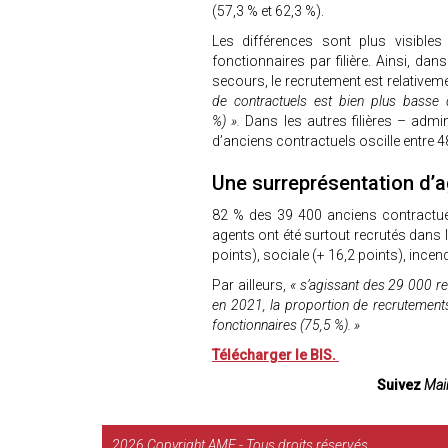
(57,3 % et 62,3 %).
Les différences sont plus visibles
fonctionnaires par filière. Ainsi, dans
secours, le recrutement est relativeme
de contractuels est bien plus basse 
%) ».
Dans les autres filières – admini
d’anciens contractuels oscille entre 4
Une surreprésentation d’
82 % des 39 400 anciens contractue
agents ont été surtout recrutés dans le
points), sociale (+ 16,2 points), incen
Par ailleurs,
« s’agissant des 29 000 r
en 2021, la proportion de recrutement
fonctionnaires (75,5 %). »
Télécharger le BIS.
Suivez
Mair
2026
Copyright AMF - Tous droits réservés