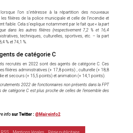
 lorsque l’on s’intéresse à la répartition des nouveaux
 les filières de la police municipale et celle de l’incendie et
nt faible. Cela s’explique notamment par le fait que
« la part
que dans les autres filières (respectivement 7,2 % et 16,4
stratives, techniques, culturelles, sportives, etc. – la part
8,4 % et 74,1 %.
agents de catégorie C
ls recrutés en 2022 sont des agents de catégorie C. Ces
s filières administratives (+ 17,8 points) ; culturelle (+ 18,8
die et secours (+ 15,5 points) et animation (+ 14,1 points).
ecrutements 2022 de fonctionnaires non présents dans la FPT
s de catégorie C est plus proche de celles de l’ensemble des
e info
sur Twitter :
@Maireinfo2
RSS
Mentions légales
Régie publicitaire