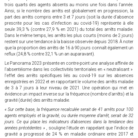
trois quarts des agents absents au moins une fois dans l’année.
Ainsi, si le nombre des arrêts est globalement en progression, la
part des arrêts compris entre 3 et 7 jours (soit la durée d’absence
prescrite pour les cas d’infection au covid-19) représente à elle
seule 39,3 % (contre 27,9 % en 2021) du total des arrêts maladie.
Dans le même temps, les arrêts les plus courts (moins de 2 jours)
restent sur une tendance à la baisse observée depuis 2018. À noter
que la proportion des arrêts de 16 à 90 jours connaît également un
reflux (24,8 % contre 32,1 % un an auparavant).
Le Panorama 2023 présente en contre-point une analyse affinée de
l’absentéisme dans les collectivités territoriales en « neutralisant »
l’effet des arrêts spécifiques liés au covid-19 sur les absences
enregistrées en 2022 et en rapportant le volume des arrêts maladie
de 3 à 7 jours à leur niveau de 2021. Une opération qui met en
évidence un impact inverse sur la fréquence (nombre d’arrêts) et la
gravité (durée) des arrêts maladie.
« Sur cette base, la fréquence recalculée serait de 41 arrêts pour 100
agents employés et la gravité, ou durée moyenne d’arrêt, serait de 32
jours. Ce qui place les indicateurs d’absences dans la tendance des
années précédentes »
, souligne l’étude en rappelant que l’indice de
gravité a progressé de 24 % en maladie ordinaire entre 2017 et