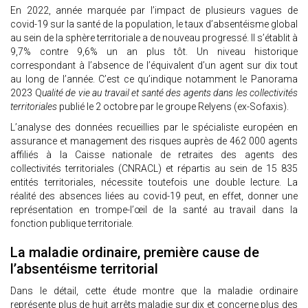
En 2022, année marquée par l’impact de plusieurs vagues de
covid-19 sur la santé de la population, le taux d’absentéisme global
au sein de la sphère territoriale a de nouveau progressé. Il s’établit à
9,7% contre 9,6% un an plus tôt. Un niveau historique
correspondant à l’absence de l’équivalent d’un agent sur dix tout
au long de l’année. C’est ce qu’indique notamment le Panorama
2023 Q
ualité de vie au travail et santé des agents dans les collectivités
territoriales
publié le 2 octobre par le groupe Relyens (ex-Sofaxis).
L’analyse des données recueillies par le spécialiste européen en
assurance et management des risques auprès de 462 000 agents
affiliés à la Caisse nationale de retraites des agents des
collectivités territoriales (CNRACL) et répartis au sein de 15 835
entités territoriales, nécessite toutefois une double lecture. La
réalité des absences liées au covid-19 peut, en effet, donner une
représentation en trompe-l’œil de la santé au travail dans la
fonction publique territoriale.
La maladie ordinaire, première cause de
l’absentéisme territorial
Dans le détail, cette étude montre que la maladie ordinaire
représente plus de huit arrêts maladie sur dix et concerne plus des