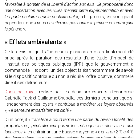
favorable à donner de la liberté d'action aux élus. Je proposerai donc
une concertation avec les villes menant cette expérimentation et avec
les parlementaires qui le souhaiteront
», a-t-il promis, en soulignant
cependant que «
nous ne lutterons pas contre la pénurie en renforçant
la pénurie
».
« Effets ambivalents »
Cette décision qui traîne depuis plusieurs mois a finalement été
prise après la parution des résultats d’une étude d'impact de
l’Institut des politiques publiques (IPP) que le gouvernement a
commandée – et dont l’un des objectifs était notamment de savoir
si le dispositif contribue ou non à réduire l'offre locative, comme le
disent ses détracteurs.
Dans ce travail
réalisé par les deux professeurs d’économie
Gabrielle Fack et Guillaume Chapelle, ces derniers concluent que si
l’encadrement des loyers «
contribue à modérer les loyers observés
», «
il demeure imparfaitement ciblé
».
D'un côté, il «
transfère à court terme une partie du revenu locatif des
propriétaires, généralement parmi les ménages les plus aisés, aux
locataires
», en entraînant une baisse moyenne « d
’environ 2 % à 4 %