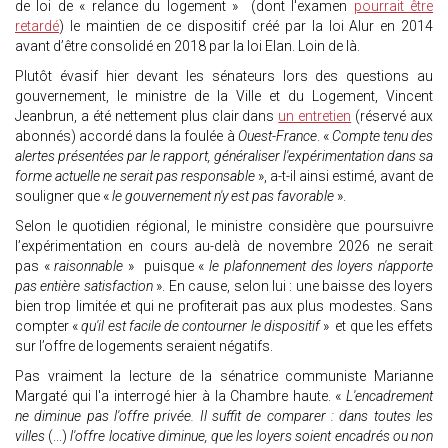
de loi de « relance du logement » (dont l'examen
pourrait être
retardé
) le maintien de ce dispositif créé par la loi Alur en 2014
avant d’être consolidé en 2018 par la loi Elan. Loin de là.
Plutôt évasif hier devant les sénateurs lors des questions au
gouvernement, le ministre de la Ville et du Logement, Vincent
Jeanbrun, a été nettement plus clair dans
un entretien
(réservé aux
abonnés) accordé dans la foulée à
Ouest-France
. «
Compte tenu des
alertes présentées par le rapport, généraliser l'expérimentation dans sa
forme actuelle ne serait pas responsable
», a-t-il ainsi estimé, avant de
souligner que «
le gouvernement n'y est pas favorable
».
Selon le quotidien régional, le ministre considère que poursuivre
l’expérimentation en cours au-delà de novembre 2026 ne serait
pas «
raisonnable
» puisque «
le plafonnement des loyers n'apporte
pas entière satisfaction
». En cause, selon lui : une baisse des loyers
bien trop limitée et qui ne profiterait pas aux plus modestes. Sans
compter «
qu'il est facile de contourner le dispositif
» et que les effets
sur l’offre de logements seraient négatifs.
Pas vraiment la lecture de la sénatrice communiste Marianne
Margaté qui l'a interrogé hier à la Chambre haute. «
L'encadrement
ne diminue pas l'offre privée. Il suffit de comparer : dans toutes les
villes
(...)
l'offre locative diminue, que les loyers soient encadrés ou non