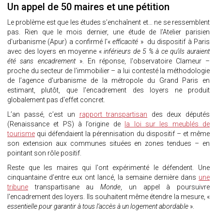
Un appel de 50 maires et une pétition
Le problème est que les études s’enchaînent et… ne se ressemblent
pas. Rien que le mois dernier, une étude de l’Atelier parisien
d'urbanisme (Apur) a confirmé l'«
efficacité
» du dispositif à Paris
avec des loyers en moyenne «
inférieurs de 5 % à ce qu’ils auraient
été sans encadrement
». En réponse, l'observatoire Clameur –
proche du secteur de l'immobilier – a lui contesté la méthodologie
de l’agence d'urbanisme de la métropole du Grand Paris en
estimant, plutôt, que l'encadrement des loyers ne produit
globalement pas d'effet concret.
L’an passé, c’est un
rapport transpartisan
des deux députés
(Renaissance et PS) à l’origine de
la loi sur les meublés de
tourisme
qui défendaient la pérennisation du dispositif – et même
son extension aux communes situées en zones tendues – en
pointant son rôle positif.
Reste que les maires qui l'ont expérimenté le défendent. Une
cinquantaine d’entre eux ont lancé, la semaine dernière dans
une
tribune
transpartisane au
Monde
, un appel à poursuivre
l'encadrement des loyers. Ils souhaitent même étendre la mesure, «
essentielle pour garantir à tous l’accès à un logement abordable
».