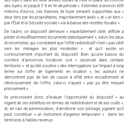
des loyers dans les deux années suivant la mise en place du contrôle
des loyers, et jusqu’à 5 % en fin de période
». Estimées à environ 600
millions d’euros, ces baisses de loyer seraient supportées aux «
deux tiers par les propriétaires, majoritairement aisés
», et «
un tiers
»
par l’État et la Sécurité sociale « via
la baisse des recettes fiscales
».
De l'autre, ce dispositif demeure «
imparfaitement ciblé, difficile à
piloter et insuffisamment documenté statistiquement
», selon les deux
économistes, qui constatent que l’effet redistributif n’est «
pas ciblé
vers les ménages les plus modestes
» et qu’il existe un
contournement important du dispositif. Bien qu’une baisse du
nombre d’annonces locatives soit «
observée dans certains
territoires
» et qu’elle soulève «
des interrogations sur l’impact à long
terme sur l’offre de logements en location
», les auteurs ne
démontrent pas de lien de cause à effet entre encadrement et
rétrécissement de l'offre, celui-ci n’ayant «
pas pu être mesuré
précisément
».
Ils préconisent donc d'évaluer l'opportunité du dispositif « a
u
regard de ses bénéfices en termes de redistribution et de ses coûts
»,
et, en cas de pérennisation, d'améliorer son pilotage, jugeant qu'il
peut constituer «
un instrument d'urgence temporaire
» dans les
territoires à faibles revenus.