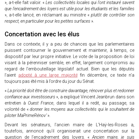
», a-t-elle fait valoir. «
Les collectivités locales qui l'ont instauré savent
que l'encadrement des loyers est utile pour les étudiants et les familles
», a-t-elle lancé, en réclamant au ministre «
plutôt de contrôler son
respect, en particulier pour les petites surfaces
».
Concertation avec les élus
Dans ce contexte, il y a peu de chances que les parlementaires
puissent contourner le gouvernement et maintenir, à temps, ce
dispositif par leur propre initiative. Le vote de la proposition de loi
visant à la pérenniser semble, en effet, largement compromis au
regard de l'embouteillage législatif actuel. Bien que les députés
l’aient
adopté à une large majorité
fin décembre, ce texte n’a
toujours pas été mis à l’ordre du jour du Sénat.
«
La priorité doit être de construire davantage, rénover plus et redonner
confiance aux investisseurs
», a expliqué Vincent Jeanbrun dans son
entretien à
Ouest France
, dans lequel il a redit, au passage, sa
volonté de «
donner les moyens aux collectivités qui le souhaitent de
piloter MaPrimeRénov’
».
Devant les sénateurs, l’ancien maire de L'Haÿ-les-Roses a,
toutefois, annoncé qu’il organiserait une concertation sur la
question de l’encadrement des loyers. «
Ancien maire, je suis