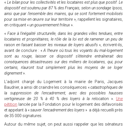
«
Le bilan pour les collectivités et les locataires est plus que positif. Le
dispositif est soutenu par 87 % des Français, selon un sondage Ipsos,
ainsi que par l’ensemble des maires, qui se sont fortement mobilisés
pour sa mise en œuvre sur leur territoire
», rappellent les signataires,
en critiquant «
un gouvernement frileux
».
«
Face à l’inégalité structurelle, dans les grandes villes tendues, entre
locataires et propriétaires, le rôle de la loi est de ramener un peu de
raison en faisant baisser les niveaux de loyers abusifs
», écrivent-ils,
avant de conclure : «
A l'heure où tous les voyants du mal-logement
sont au rouge, laisser ce dispositif s’éteindre entraînerait des
conséquences désastreuses sur des milliers de locataires, qui, pour
certains, n’auront tout simplement plus les moyens de se loger
dignement
».
L’adjoint chargé du Logement à la mairie de Paris, Jacques
Baudrier, a ainsi dit craindre les conséquences «
catastrophiques de
la suppression de l'encadrement, avec des possibles hausses
vertigineuse de 20 % à 40 % des loyers à la relocatio
n ».
Une
pétition
lancée par la Fondation pour le logement des défavorisés
et appelant à «
sauver l'encadrement des loyers
» a déjà recueilli près
de 35 000 signatures.
Autour du même sujet, on peut aussi rappeler que les sénateurs