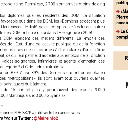
publiq
tropolitaine. Parmi eux, 2.700 sont arrivés moins de cinq
«Ma
us diplômés que les résidents des DOM. La situation
Pierr
 favorable que dans les DOM, les «Domiens accèdent plus
accab
t leur niveau de diplôme est comparable à celui des autres
Le 
tifs des DOM ont un emploi dans l’Hexagone en 2008.
pompi
DOM exercent des métiers différents. La «moitié des
ées de l’État, d’une collectivité publique ou de la fonction
us nombreuses que les hommes à être titulaires d’un diplôme
at, ce qui leur permet d’accéder aux emplois de la fonction
R
 «aides-soignantes, infirmières et agents d’entretien des
catégorie B et C de l’administration».
u un BEP. Ainsi, 39% des Domiens qui ont un emploi en
s métropolitains». Ils sont avant tout ouvriers qualifiés
a logistique et du bâtiment.
és de 15 ans et plus y poursuivent des études: 9.000
000 Martiniquais et 3.000 Guyanais».
12
mière (PDF, 837Ko) utiliser le lien ci-dessous.
e info
sur Twitter :
@Maireinfo2