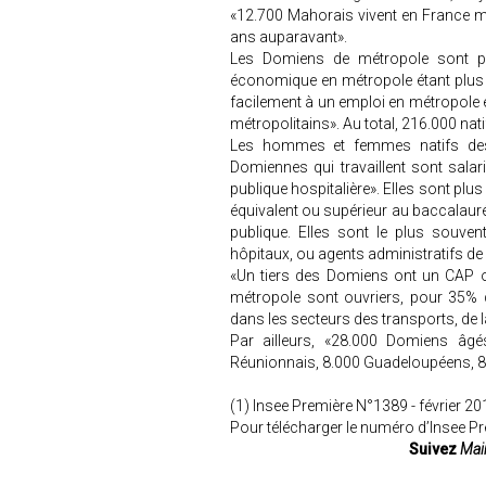
«12.700 Mahorais vivent en France mé
ans auparavant».
Les Domiens de métropole sont pl
économique en métropole étant plus
facilement à un emploi en métropole e
métropolitains». Au total, 216.000 na
Les hommes et femmes natifs des 
Domiennes qui travaillent sont salari
publique hospitalière». Elles sont pl
équivalent ou supérieur au baccalauré
publique. Elles sont le plus souvent
hôpitaux, ou agents administratifs de 
«Un tiers des Domiens ont un CAP o
métropole sont ouvriers, pour 35% de
dans les secteurs des transports, de l
Par ailleurs, «28.000 Domiens âg
Réunionnais, 8.000 Guadeloupéens, 8.
(1) Insee Première N°1389 - février 20
Pour télécharger le numéro d’Insee Pre
Suivez
Mair