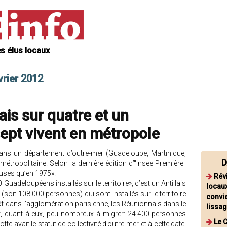
s élus locaux
vrier 2012
ais sur quatre et un
ept vivent en métropole
ns un département d’outre-mer (Guadeloupe, Martinique,
D
étropolitaine. Selon la dernière édition d’"Insee Première"
euses qu’en 1975».
Rév
uadeloupéens installés sur le territoire», c’est un Antillais
locaux
(soit 108.000 personnes) qui sont installés sur le territoire
convi
utôt dans l’agglomération parisienne, les Réunionnais dans le
lissa
t, quant à eux, peu nombreux à migrer: 24.400 personnes
Le 
e avait le statut de collectivité d’outre-mer et à cette date,