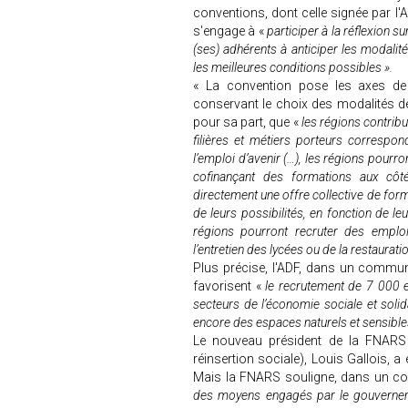
conventions, dont celle signée par l'A
s'engage à «
participer à la réflexion 
(ses) adhérents à anticiper les modalit
les meilleures conditions possibles ».
« La convention pose les axes de c
conservant le choix des modalités de 
pour sa part, que «
les régions contribu
filières et métiers porteurs correspo
l’emploi d’avenir (…), les régions pourro
cofinançant des formations aux côt
directement une offre collective de for
de leurs possibilités, en fonction de leu
régions pourront recruter des emplo
l’entretien des lycées ou de la restaurati
Plus précise, l'ADF, dans un commu
favorisent «
le recrutement de 7 000 e
secteurs de l’économie sociale et solid
encore des espaces naturels et sensible
Le nouveau président de la FNARS (
réinsertion sociale), Louis Gallois, 
Mais la FNARS souligne, dans un co
des moyens engagés par le gouvernem