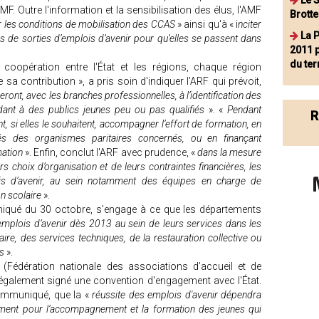
Le S
MF. Outre l'information et la sensibilisation des élus, l'AMF
Brott
sur les conditions de mobilisation des CCAS
» ainsi qu'à « i
nciter
La 
és de sorties d’emplois d’avenir pour qu’elles se passent dans
2011 
du ter
oopération entre l'État et les régions, chaque région
sa contribution », a pris soin d'indiquer l'ARF qui prévoit,
eront, avec les branches professionnelles, à l’identification des
ndant à des publics jeunes peu ou pas qualifiés
». «
Pendant
R
nt, si elles le souhaitent, accompagner l’effort de formation, en
és des organismes paritaires concernés, ou en finançant
mation
». Enfin, conclut l'ARF avec prudence, «
dans la mesure
rs choix d’organisation et de leurs contraintes financières, les
is d’avenir, au sein notamment des équipes en charge de
on scolaire
».
niqué du 30 octobre, s'engage à ce que les départements
mplois d’avenir dès 2013 au sein de leurs services dans les
aire, des services techniques, de la restauration collective ou
s
».
Fédération nationale des associations d’accueil et de
a également signé une convention d'engagement avec l'État.
mmuniqué, que la «
réussite des emplois d'avenir dépendra
ent pour l’accompagnement et la formation des jeunes qui