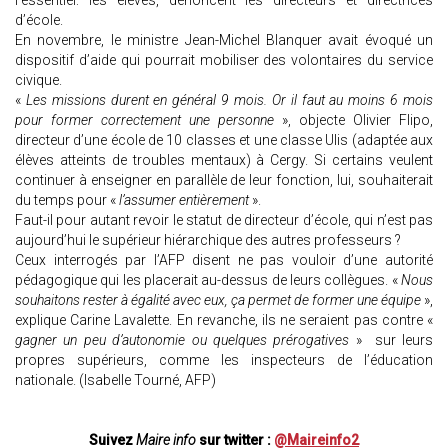
l’essentiel: les élèves, dénoncent les directeurs et directrices
d’école.
En novembre, le ministre Jean-Michel Blanquer avait évoqué un
dispositif d’aide qui pourrait mobiliser des volontaires du service
civique.
«
Les missions durent en général 9 mois. Or il faut au moins 6 mois
pour former correctement une personne
», objecte Olivier Flipo,
directeur d’une école de 10 classes et une classe Ulis (adaptée aux
élèves atteints de troubles mentaux) à Cergy. Si certains veulent
continuer à enseigner en parallèle de leur fonction, lui, souhaiterait
du temps pour «
l’assumer entièrement
».
Faut-il pour autant revoir le statut de directeur d’école, qui n’est pas
aujourd’hui le supérieur hiérarchique des autres professeurs ?
Ceux interrogés par l’AFP disent ne pas vouloir d’une autorité
pédagogique qui les placerait au-dessus de leurs collègues. «
Nous
souhaitons rester à égalité avec eux, ça permet de former une équipe
»,
explique Carine Lavalette. En revanche, ils ne seraient pas contre «
gagner un peu d’autonomie ou quelques prérogatives
» sur leurs
propres supérieurs, comme les inspecteurs de l’éducation
nationale. (Isabelle Tourné, AFP)
Suivez
Maire info
sur twitter :
@Maireinfo2