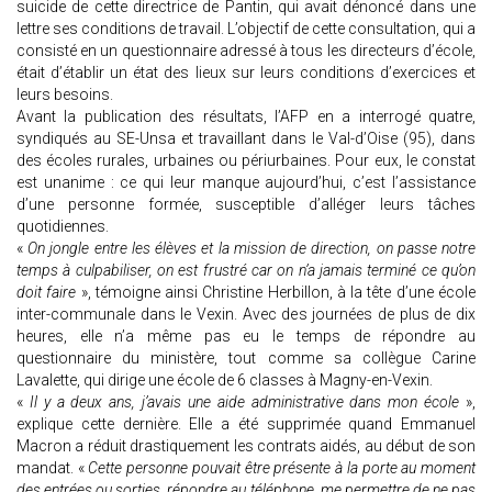
suicide de cette directrice de Pantin, qui avait dénoncé dans une
lettre ses conditions de travail. L’objectif de cette consultation, qui a
consisté en un questionnaire adressé à tous les directeurs d’école,
était d’établir un état des lieux sur leurs conditions d’exercices et
leurs besoins.
Avant la publication des résultats, l’AFP en a interrogé quatre,
syndiqués au SE-Unsa et travaillant dans le Val-d’Oise (95), dans
des écoles rurales, urbaines ou périurbaines. Pour eux, le constat
est unanime : ce qui leur manque aujourd’hui, c’est l’assistance
d’une personne formée, susceptible d’alléger leurs tâches
quotidiennes.
«
On jongle entre les élèves et la mission de direction, on passe notre
temps à culpabiliser, on est frustré car on n’a jamais terminé ce qu’on
doit faire
», témoigne ainsi Christine Herbillon, à la tête d’une école
inter-communale dans le Vexin. Avec des journées de plus de dix
heures, elle n’a même pas eu le temps de répondre au
questionnaire du ministère, tout comme sa collègue Carine
Lavalette, qui dirige une école de 6 classes à Magny-en-Vexin.
«
Il y a deux ans, j’avais une aide administrative dans mon école
»,
explique cette dernière. Elle a été supprimée quand Emmanuel
Macron a réduit drastiquement les contrats aidés, au début de son
mandat. «
Cette personne pouvait être présente à la porte au moment
des entrées ou sorties, répondre au téléphone, me permettre de ne pas