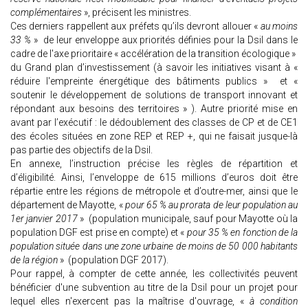
complémentaires
», précisent les ministres.
Ces derniers rappellent aux préfets qu’ils devront allouer «
au moins
33 %
» de leur enveloppe aux priorités définies pour la Dsil dans le
cadre de l'axe prioritaire « accélération de la transition écologique »
du Grand plan d’investissement (à savoir les initiatives visant à «
réduire l'empreinte énergétique des bâtiments publics » et «
soutenir le développement de solutions de transport innovant et
répondant aux besoins des territoires » ). Autre priorité mise en
avant par l’exécutif : le dédoublement des classes de CP et de CE1
des écoles situées en zone REP et REP +, qui ne faisait jusque-là
pas partie des objectifs de la Dsil.
En annexe, l’instruction précise les règles de répartition et
d’éligibilité. Ainsi, l’enveloppe de 615 millions d’euros doit être
répartie entre les régions de métropole et d’outre-mer, ainsi que le
département de Mayotte, «
pour 65 % au prorata de leur population au
1er janvier 2017
» (population municipale, sauf pour Mayotte où la
population DGF est prise en compte) et «
pour 35 % en fonction de la
population située dans une zone urbaine de moins de 50 000 habitants
de la région
» (population DGF 2017).
Pour rappel, à compter de cette année, les collectivités peuvent
bénéficier d'une subvention au titre de la Dsil pour un projet pour
lequel elles n'exercent pas la maîtrise d'ouvrage, «
à condition