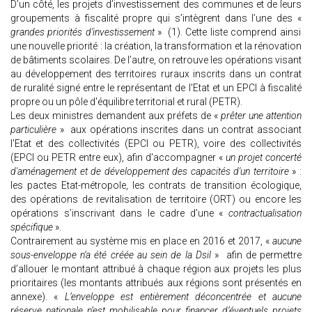
D’un côté, les projets d’investissement des communes et de leurs
groupements à fiscalité propre qui s’intègrent dans l’une des «
grandes priorités d’investissement
» (1). Cette liste comprend ainsi
une nouvelle priorité : la création, la transformation et la rénovation
de bâtiments scolaires. De l’autre, on retrouve les opérations visant
au développement des territoires ruraux inscrits dans un contrat
de ruralité signé entre le représentant de l'Etat et un EPCI à fiscalité
propre ou un pôle d'équilibre territorial et rural (PETR).
Les deux ministres demandent aux préfets de «
prêter une attention
particulière
» aux opérations inscrites dans un contrat associant
l'Etat et des collectivités (EPCI ou PETR), voire des collectivités
(EPCI ou PETR entre eux), afin d'accompagner «
un projet concerté
d'aménagement et de développement des capacités d'un territoire
» :
les pactes Etat-métropole, les contrats de transition écologique,
des opérations de revitalisation de territoire (ORT) ou encore les
opérations s’inscrivant dans le cadre d’une «
contractualisation
spécifique
».
Contrairement au système mis en place en 2016 et 2017, «
aucune
sous-enveloppe n’a été créée au sein de la Dsil
» afin de permettre
d’allouer le montant attribué à chaque région aux projets les plus
prioritaires (les montants attribués aux régions sont présentés en
annexe). «
L’enveloppe est entièrement déconcentrée et aucune
réserve nationale n’est mobilisable pour financer d’éventuels projets