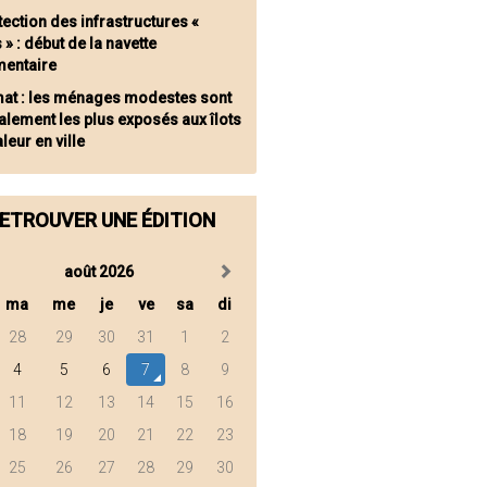
tection des infrastructures «
s » : début de la navette
mentaire
mat : les ménages modestes sont
lement les plus exposés aux îlots
leur en ville
ETROUVER UNE ÉDITION
août 2026
ma
me
je
ve
sa
di
28
29
30
31
1
2
4
5
6
7
8
9
11
12
13
14
15
16
18
19
20
21
22
23
25
26
27
28
29
30