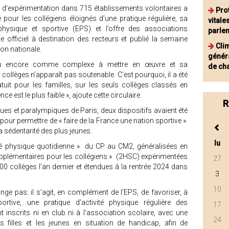
s d’expérimentation dans 715 établissements volontaires a
Pro
pour les collégiens éloignés d’une pratique régulière, sa
vitale
hysique et sportive (EPS) et l’offre des associations
parle
te officiel à destination des recteurs et publié la semaine
Cli
tion nationale.
généra
erçu encore comme complexe à mettre en œuvre et sa
de cha
collèges n’apparaît pas soutenable. C’est pourquoi, il a été
atuit pour les familles, sur les seuls collèges classés en
ce est le plus faible », ajoute cette circulaire.
R
es et paralympiques de Paris, deux dispositifs avaient été
pour permettre de « faire de la France une nation sportive »
 la sédentarité des plus jeunes.
lu
vité physique quotidienne » du CP au CM2, généralisées en
upplémentaires pour les collégiens » (2HSC) expérimentées
27
00 collèges l’an dernier et étendues à la rentrée 2024 dans
3
10
nge pas: il s’agit, en complément de l’EPS, de favoriser, à
ortive, une pratique d’activité physique régulière des
17
t inscrits ni en club ni à l’association scolaire, avec une
24
es filles et les jeunes en situation de handicap, afin de