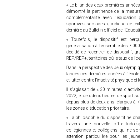
« Le bilan des deux premières année
démontré la pertinence de la mesure 
complémentarité avec l’éducation p
sportives scolaires », indique ce tex
dernière au Bulletin officiel de l’Educa
« Toutefois, le dispositif est p
généralisation à l’ensemble des 7 000 
décidé de recentrer ce dispositif, gr
REP/REP+, territoires où le taux de licen
Dans la perspective des Jeux olympiqu
lancés ces dernières années à l’école 
et lutter contre l’inactivité physique et
Il s’agissait de « 30 minutes d’acti
2022, et de « deux heures de sport s
depuis plus de deux ans, élargies à 7
les zones d’éducation prioritaire.
« La philosophie du dispositif ne cha
travers une nouvelle offre ludo-sp
collégiennes et collégiens qui ne son
attention particulière pour les jeun