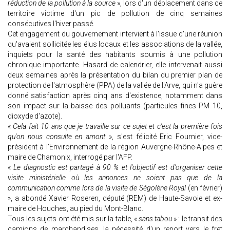
réduction de la pollution à la source
», lors d'un déplacement dans ce
territoire victime d'un pic de pollution de cinq semaines
consécutives l'hiver passé.
Cet engagement du gouvernement intervient à l'issue d'une réunion
qu'avaient sollicitée les élus locaux et les associations de la vallée,
inquiets pour la santé des habitants soumis à une pollution
chronique importante. Hasard de calendrier, elle intervenait aussi
deux semaines après la présentation du bilan du premier plan de
protection de l'atmosphère (PPA) de la vallée de l'Arve, qui n'a guère
donné satisfaction après cinq ans d'existence, notamment dans
son impact sur la baisse des polluants (particules fines PM 10,
dioxyde d'azote).
«
Cela fait 10 ans que je travaille sur ce sujet et c'est la première fois
qu'on nous consulte en amont
», s'est félicité Eric Fournier, vice-
président à l’Environnement de la région Auvergne-Rhône-Alpes et
maire de Chamonix, interrogé par l'AFP.
«
Le diagnostic est partagé à 90 % et l'objectif est d'organiser cette
visite ministérielle où les annonces ne soient pas que de la
communication comme lors de la visite de Ségolène Royal
(en février)
», a abondé Xavier Roseren, député (REM) de Haute-Savoie et ex-
maire de Houches, au pied du Mont-Blanc.
Tous les sujets ont été mis sur la table, «
sans tabou
» : le transit des
camions de marchandises, la nécessité d'un report vers le fret