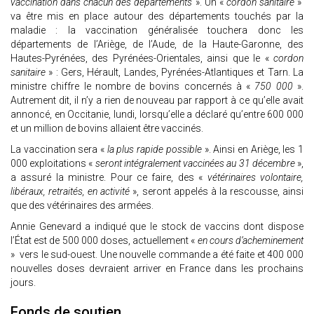
vaccination dans chacun des départements
». Un «
cordon sanitaire
»
va être mis en place autour des départements touchés par la
maladie : la vaccination généralisée touchera donc les
départements de l’Ariège, de l’Aude, de la Haute-Garonne, des
Hautes-Pyrénées, des Pyrénées-Orientales, ainsi que le «
cordon
sanitaire
» : Gers, Hérault, Landes, Pyrénées-Atlantiques et Tarn. La
ministre chiffre le nombre de bovins concernés à «
750 000
».
Autrement dit, il n’y a rien de nouveau par rapport à ce qu’elle avait
annoncé, en Occitanie, lundi, lorsqu’elle a déclaré qu’entre 600 000
et un million de bovins allaient être vaccinés.
La vaccination sera «
la plus rapide possible
». Ainsi en Ariège, les 1
000 exploitations «
seront intégralement vaccinées au 31 décembre
»,
a assuré la ministre. Pour ce faire, des «
vétérinaires volontaire,
libéraux, retraités, en activité
», seront appelés à la rescousse, ainsi
que des vétérinaires des armées.
Annie Genevard a indiqué que le stock de vaccins dont dispose
l’État est de 500 000 doses, actuellement «
en cours d’acheminement
» vers le sud-ouest. Une nouvelle commande a été faite et 400 000
nouvelles doses devraient arriver en France dans les prochains
jours.
Fonds de soutien