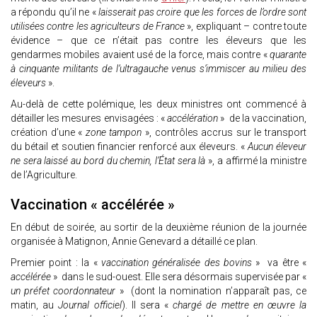
a répondu qu’il ne «
laisserait pas croire que les forces de l’ordre sont
utilisées contre les agriculteurs de France
», expliquant – contre toute
évidence – que ce n’était pas contre les éleveurs que les
gendarmes mobiles avaient usé de la force, mais contre «
quarante
à cinquante militants de l’ultragauche venus s’immiscer au milieu des
éleveurs
».
Au-delà de cette polémique, les deux ministres ont commencé à
détailler les mesures envisagées : «
accélération
» de la vaccination,
création d’une «
zone tampon
», contrôles accrus sur le transport
du bétail et soutien financier renforcé aux éleveurs. «
Aucun éleveur
ne sera laissé au bord du chemin, l’État sera là
», a affirmé la ministre
de l’Agriculture.
Vaccination « accélérée »
En début de soirée, au sortir de la deuxième réunion de la journée
organisée à Matignon, Annie Genevard a détaillé ce plan.
Premier point : la «
vaccination généralisée des bovins
» va être «
accélérée
» dans le sud-ouest. Elle sera désormais supervisée par «
un préfet coordonnateur
» (dont la nomination n’apparaît pas, ce
matin, au
Journal officiel
). Il sera «
chargé de mettre en œuvre la