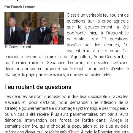
Par Franck Lemarc
C’est à un véritable feu roulant de
questions sur la crise agricole
que le gouvernement a été
confronté, hier, à l’Assemblée
nationale : sur 17 questions
posées par les députés, 10
© Gouvernement
avaient trait à cette crise. Cet
épisode a permis à la ministre de l’Agriculture, Annie Genevard, et
au Premier ministre Sébastien Lecornu, de dévoiler certaines
décisions prises en urgence par l’exécutif pour tenter d’éviter le
blocage du pays par les éleveurs, à une semaine des fêtes.
Feu roulant de questions
Les députés se sont succédé pour dire leur «
solidarité
» avec les
éleveurs et, pour certains, pour demander une inflexion de la
stratégie gouvernementale d’abattage systématique des troupeaux
où un cas a été repéré. Plusieurs parlementaires ont par ailleurs
dénoncé l’intervention des forces de l’ordre dans l’Ariège, la
semaine dernière, qui a choqué la population et les élus au-delà
même des éleveurs (lire
Maire info
d’hier
). À cela, le Premier ministre