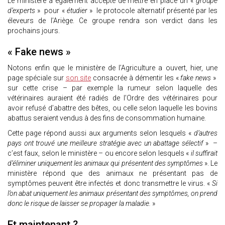
Le ministère a également accepté de mettre en place un «
groupe
d’experts
» pour «
étudier
» le protocole alternatif présenté par les
éleveurs de l’Ariège. Ce groupe rendra son verdict dans les
prochains jours.
« Fake news »
Notons enfin que le ministère de l’Agriculture a ouvert, hier, une
page spéciale sur
son site
consacrée à démentir les «
fake news
»
sur cette crise – par exemple la rumeur selon laquelle des
vétérinaires auraient été radiés de l’Ordre des vétérinaires pour
avoir refusé d’abattre des bêtes, ou celle selon laquelle les bovins
abattus seraient vendus à des fins de consommation humaine.
Cette page répond aussi aux arguments selon lesquels «
d’autres
pays ont trouvé une meilleure stratégie avec un abattage sélectif
» –
c’est faux, selon le ministère – ou encore selon lesquels «
il suffirait
d’éliminer uniquement les animaux qui présentent des symptômes
». Le
ministère répond que des animaux ne présentant pas de
symptômes peuvent être infectés et donc transmettre le virus. «
Si
l’on abat uniquement les animaux présentant des symptômes, on prend
donc le risque de laisser se propager la maladie.
»
Et maintenant ?