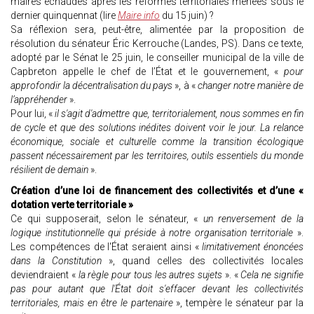
maires échaudés après les réformes territoriales menées sous le
dernier quinquennat (lire
Maire info
du 15 juin) ?
Sa réflexion sera, peut-être, alimentée par la proposition de
résolution du sénateur Éric Kerrouche (Landes, PS). Dans ce texte,
adopté par le Sénat le 25 juin, le conseiller municipal de la ville de
Capbreton appelle le chef de l’État et le gouvernement, «
pour
approfondir la décentralisation du pays
», à «
changer notre manière de
l’appréhender
».
Pour lui, «
il s'agit d'admettre que, territorialement, nous sommes en fin
de cycle et que des solutions inédites doivent voir le jour. La relance
économique, sociale et culturelle comme la transition écologique
passent nécessairement par les territoires, outils essentiels du monde
résilient de demain
».
Création d’une loi de financement des collectivités et d’une «
dotation verte territoriale »
Ce qui supposerait, selon le sénateur, «
un renversement de la
logique institutionnelle qui préside à notre organisation territoriale
».
Les compétences de l'État seraient ainsi «
limitativement énoncées
dans la Constitution
», quand celles des collectivités locales
deviendraient «
la règle pour tous les autres sujets
». «
Cela ne signifie
pas pour autant que l'État doit s'effacer devant les collectivités
territoriales, mais en être le partenaire
», tempère le sénateur par la