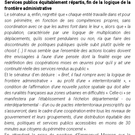
Services publics équitablement répartis, fin de la logique de la
frontière administrative
Le sénateur a, enfin, regretté que «
chaque entité travaille dans et pour
son périmètre, en fonction de ses compétences propres, sans
coordination avec ce que les autres font dans le leur
», alors que «
la
population, caractérisée par une logique de multiplication des
déplacements, qu'ils soient pendulaires ou non, n'a que faire des
discontinuités de politiques publiques qu'elle subit plutôt qu'elle ne
choisit (…) Il nous semble que l'ensemble des actions locales doivent
être envisagées à l'aune d'une pensée dont la finalité exige une
redéfinition des coopérations mises en œuvres pour qu'il y ait une
continuité réelle des services rendus au public
».
Et le sénateur d’en déduire : «
Bref, il faut rompre avec la logique de
frontière administrative » au profit d’une « interterritorialité
», «
condition de l'affirmation d'une nouvelle justice spatiale qui doit aller
des ruralités françaises aux zones urbaines en difficultés
». Celle-ci «
se
manifestera par l'établissement à l'échelon départemental - ou
interdépartemental - d'un ou de pactes interterritoriaux prescriptifs qui
s'assureront, dans le cadre d'une coopération entre tous les niveaux de
gouvernement et leurs groupements, d'une distribution équitable des
biens, politiques et services publics accessibles en moins de 30
minutes aux citoyens du périmètre concerné
».