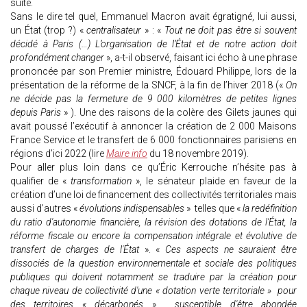
suite.
Sans le dire tel quel, Emmanuel Macron avait égratigné, lui aussi,
un État (trop ?) «
centralisateur
» : «
Tout ne doit pas être si souvent
décidé à Paris (…) L’organisation de l’État et de notre action doit
profondément changer
», a-t-il observé, faisant ici écho à une phrase
prononcée par son Premier ministre, Édouard Philippe, lors de la
présentation de la réforme de la SNCF, à la fin de l’hiver 2018 («
On
ne décide pas la fermeture de 9 000 kilomètres de petites lignes
depuis Paris
» ). Une des raisons de la colère des Gilets jaunes qui
avait poussé l’exécutif à annoncer la création de 2 000 Maisons
France Service et le transfert de 6 000 fonctionnaires parisiens en
régions d’ici 2022 (lire
Maire info
du 18 novembre 2019).
Pour aller plus loin dans ce qu’Éric Kerrouche n’hésite pas à
qualifier de «
transformation
», le sénateur plaide en faveur de la
création d’une loi de financement des collectivités territoriales mais
aussi d’autres «
évolutions indispensables
» telles que «
la redéfinition
du ratio d'autonomie financière, la révision des dotations de l'État, la
réforme fiscale ou encore la compensation intégrale et évolutive de
transfert de charges de l'État
». «
Ces aspects ne sauraient être
dissociés de la question environnementale et sociale des politiques
publiques qui doivent notamment se traduire par la création pour
chaque niveau de collectivité d'une « dotation verte territoriale » pour
des territoires « décarbonés
»
, susceptible d'être abondée