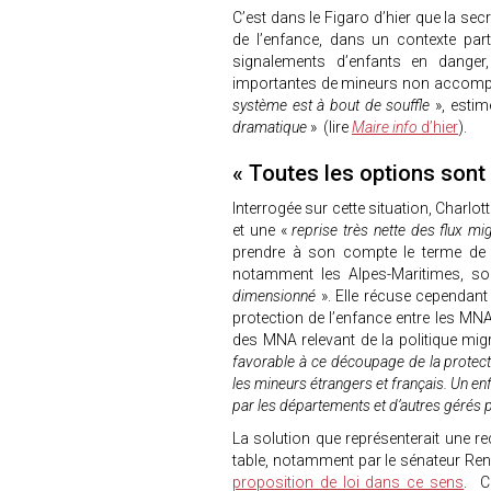
C’est dans le Figaro d’hier que la secr
de l’enfance, dans un contexte par
signalements d’enfants en danger,
importantes de mineurs non accompagn
système est à bout de souffle
», estim
dramatique
» (lire
Maire info
d’hier
).
« Toutes les options sont 
Interrogée sur cette situation, Charlo
et une «
reprise très nette des flux m
prendre à son compte le terme de
notamment les Alpes-Maritimes, s
dimensionné
». Elle récuse cependant
protection de l’enfance entre les MN
des MNA relevant de la politique migr
favorable à ce découpage de la protection
les mineurs étrangers et français. Un enf
par les départements et d’autres gérés pa
La solution que représenterait une re
table, notamment par le sénateur Ren
proposition de loi dans ce sens
. C