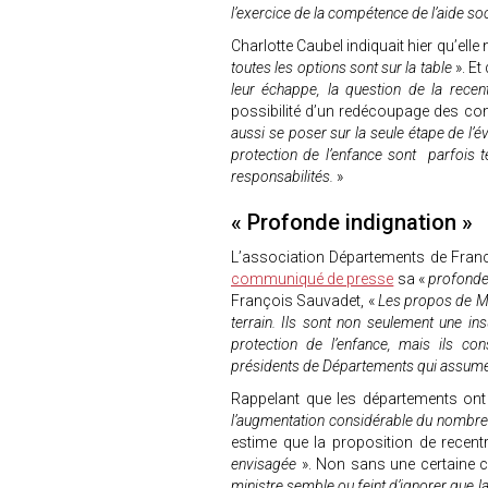
l’exercice de la compétence de l’aide soci
Charlotte Caubel indiquait hier qu’elle
toutes les options sont sur la table
». Et
leur échappe, la question de la recentr
possibilité d’un redécoupage des co
aussi se poser sur la seule étape de l’é
protection de l’enfance sont parfois 
responsabilités.
»
« Profonde indignation »
L’association Départements de Franc
communiqué de presse
sa «
profonde
François Sauvadet, «
Les propos de Mm
terrain. Ils sont non seulement une in
protection de l’enfance, mais ils c
présidents de Départements qui assumen
Rappelant que les départements ont
l’augmentation considérable du nombre 
estime que la proposition de recentra
envisagée
». Non sans une certaine co
ministre semble ou feint d’ignorer que l