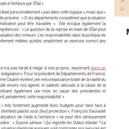
24
ale à l’enfance par l’État
».
31
 n’était personnellement
« pas dans cette logique
», mais que «
 de prévenir : «
Si les départements considèrent que la situation
alisation peut être travaillée
. » Elle évoque également la
mpétences : «
La question de la reprise en main de l’État peut
valuation des mineurs. Les responsabilités dans la politique de
tellement mêlées qu’elles empêchent un exercice correct des
e n’a pas tardé à réagir à ces propos, exprimant
dans un
 indignation
». Pour le président de Départements de France,
e Caubel révèlent une méconnaissance totale de la réalité du
sulte envers nos agents et salariés dévoués à la cause de la
onstituent également une mise en cause des présidentes et
t, pénalement, cette responsabilité.
»
 «
très fortement augmenté leurs budgets pour faire face à
d’enfants placés sous (leur) protection
», François Sauvadet
lisation de l’aide à l’enfance «
ne peut être sérieusement
lère : «
Soyons sérieux ! Qui regrette les Ddass d’antan ? La
a situation d’embolie auxquels sont confrontés nos services est