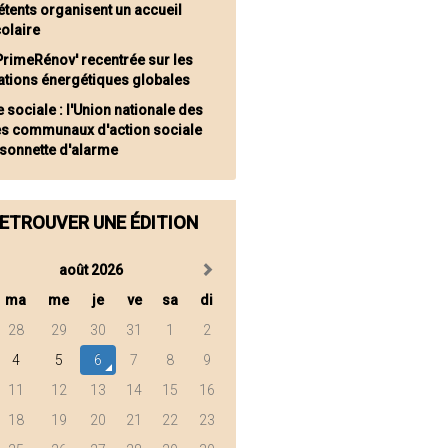
tents organisent un accueil
olaire
rimeRénov' recentrée sur les
ations énergétiques globales
 sociale : l'Union nationale des
es communaux d'action sociale
a sonnette d'alarme
ETROUVER UNE ÉDITION
août 2026
ma
me
je
ve
sa
di
28
29
30
31
1
2
4
5
6
7
8
9
11
12
13
14
15
16
18
19
20
21
22
23