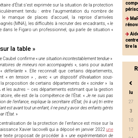
compé
étaire d’État s’est exprimée sur la situation de la protection
périsc
ticulièrement tendu : entre l’augmentation du nombre de
 le manque de places d’accueil, la reprise d’arrivées
MaP
és (MNA), les difficultés à recruter des encadrants, «
le
rénov
e dans le Figaro un professionnel, qui parle de situation «
Aide
centr
tire l
sur la table »
tte Caubel confirme «
une situation incontestablement tendue
»
igratoires de mineurs non accompagnés
», sans pour autant
R
 «
déferlante
». Elle reconnaît que certains départements,
ont «
en tension »
, avec «
un dispositif d’évaluation sous-
 la proposition de certains départements de «
scinder
» la
A et les autres – ces départements estimant que la gestion
lu
atoire, elle est de la compétence de l’État. «
Je ne suis pas
 de l’enfance, explique la secrétaire d’État, (ni à un) tri entre
27
ant est avant tout un enfant, il ne peut y avoir des enfants gérés
3
r l’État
. »
10
centralisation de la protection de l’enfance est mise sur la
aissance Xavier Iacovelli qui a déposé en janvier 2022
une
17
e texte proposait de procéder à «
une expérimentation de