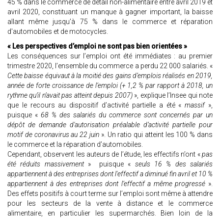
45 % dans le commerce de détail non-alimentaire entre avril 2019 et
avril 2020, constituant un manque à gagner important, la baisse
allant même jusqu’à 75 % dans le commerce et réparation
d'automobiles et de motocycles.
« Les perspectives d’emploi ne sont pas bien orientées »
Les conséquences sur l’emploi ont été immédiates : au premier
trimestre 2020, l’ensemble du commerce a perdu 22 000 salariés. «
Cette baisse équivaut à la moitié des gains d’emplois réalisés en 2019,
année de forte croissance de l’emploi (+ 1,2 % par rapport à 2018, un
rythme qu’il n’avait pas atteint depuis 2007)
», explique l’Insee qui note
que le recours au dispositif d’activité partielle a été «
massif
»,
puisque «
68 % des salariés du commerce sont concernés par un
dépôt de demande d'autorisation préalable d’activité partielle pour
motif de coronavirus au 22 juin
». Un ratio qui atteint les 100 % dans
le commerce et la réparation d’automobiles.
Cependant, observent les auteurs de l’étude, les effectifs n’ont «
pas
été réduits massivement
» puisque «
seuls 16 % des salariés
appartiennent à des entreprises dont l'effectif a diminué fin avril et 10 %
appartiennent à des entreprises dont l’effectif a même progressé
».
Des effets positifs à court terme sur l’emploi sont même à attendre
pour les secteurs de la vente à distance et le commerce
alimentaire, en particulier les supermarchés. Bien loin de la