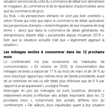
situation annoncée du côté du commerce de détail non alimentaire
en magasin, du commerce et de la réparation d’automobiles ainsi
que du commerce de gros.
Au final, «
les perspectives d’emploi ne sont pas bien orientées
»,
selon l’Insee qui note que dans le commerce de détail spécialisé,
les perspectives d’emploi «
restent éloignées de leur moyenne de long
terme
» alors que dans le commerce de détail généraliste, les
entrepreneurs étaient déjà «
pessimistes depuis mi-janvier 2019
»
bien que la situation actuelle n’ait que «
légèrement aggravé la
situation
».
Les ménages enclins à consommer dans les 12 prochains
mois
Le confinement n'a pas bouleversé les habitudes de
consommation. «
En volume, en 2020, la consommation des
ménages en biens a baissé de 17 % au mois de mars et de 34 % au
mois d'avril par rapport aux mêmes mois de l'année précédente, avant
de se redresser en mai où elle n'était plus inférieure que de 8 % par
rapport à un an auparavant
», souligne l'Insee.
Interrogés en juin, les ménages se sont, toutefois, déclarés «
r
elativement enclins à effectuer des achats importants dans les 12
prochains mois
», notamment des achats différés lors du
confinement. «
Par ailleurs, leurs inquiétudes quant à leur situation