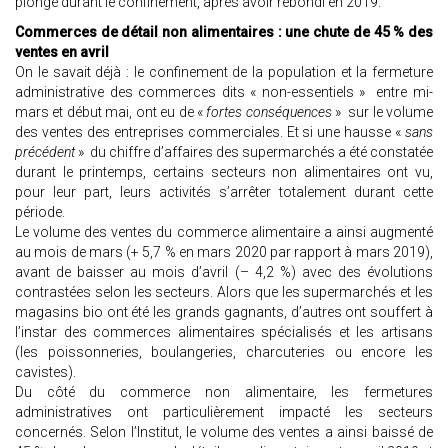
plongé durant le confinement, après avoir rebondi en 2019.
Commerces de détail non alimentaires : une chute de 45 % des
ventes en avril
On le savait déjà : le confinement de la population et la fermeture
administrative des commerces dits « non-essentiels » entre mi-
mars et début mai, ont eu de «
fortes conséquences
» sur le volume
des ventes des entreprises commerciales. Et si une hausse «
sans
précédent
» du chiffre d’affaires des supermarchés a été constatée
durant le printemps, certains secteurs non alimentaires ont vu,
pour leur part, leurs activités s’arrêter totalement durant cette
période.
Le volume des ventes du commerce alimentaire a ainsi augmenté
au mois de mars (+ 5,7 % en mars 2020 par rapport à mars 2019),
avant de baisser au mois d’avril (– 4,2 %) avec des évolutions
contrastées selon les secteurs. Alors que les supermarchés et les
magasins bio ont été les grands gagnants, d’autres ont souffert à
l’instar des commerces alimentaires spécialisés et les artisans
(les poissonneries, boulangeries, charcuteries ou encore les
cavistes).
Du côté du commerce non alimentaire, les fermetures
administratives ont particulièrement impacté les secteurs
concernés. Selon l’Institut, le volume des ventes a ainsi baissé de