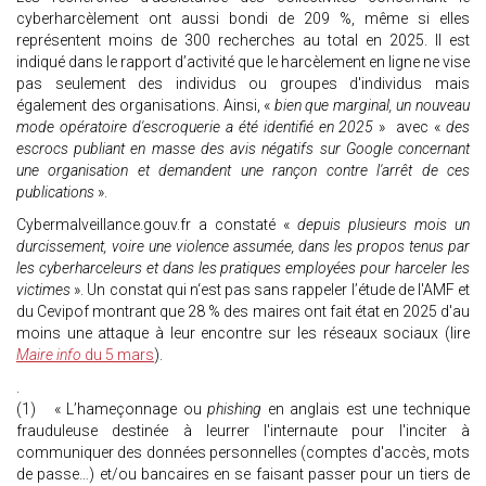
cyberharcèlement ont aussi bondi de 209 %, même si elles
représentent moins de 300 recherches au total en 2025. Il est
indiqué dans le rapport d’activité que le harcèlement en ligne ne vise
pas seulement des individus ou groupes d'individus mais
également des organisations. Ainsi, «
bien que marginal, un nouveau
mode opératoire d'escroquerie a été identifié en 2025
» avec «
des
escrocs publiant en masse des avis négatifs sur Google concernant
une organisation et demandent une rançon contre l'arrêt de ces
publications
».
Cybermalveillance.gouv.fr a constaté «
depuis plusieurs mois un
durcissement, voire une violence assumée, dans les propos tenus par
les cyberharceleurs et dans les pratiques employées pour harceler les
victimes
». Un constat qui n‘est pas sans rappeler l’étude de l'AMF et
du Cevipof montrant que 28 % des maires ont fait état en 2025 d'au
moins une attaque à leur encontre sur les réseaux sociaux (lire
Maire info
du 5 mars
).
.
(1) « L’hameçonnage ou
phishing
en anglais est une technique
frauduleuse destinée à leurrer l'internaute pour l'inciter à
communiquer des données personnelles (comptes d'accès, mots
de passe…) et/ou bancaires en se faisant passer pour un tiers de