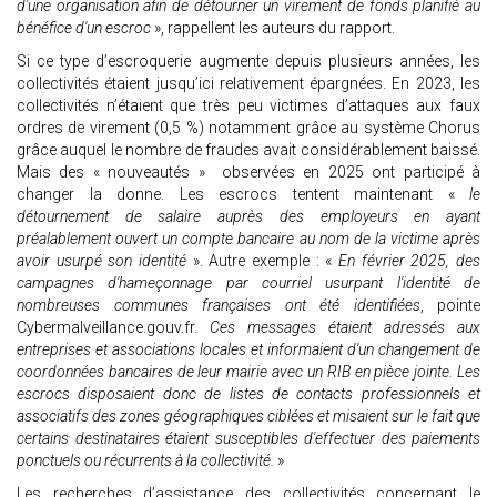
d'une organisation afin de détourner un virement de fonds planifié au
bénéfice d'un escroc
», rappellent les auteurs du rapport.
Si ce type d’escroquerie augmente depuis plusieurs années, les
collectivités étaient jusqu’ici relativement épargnées. En 2023, les
collectivités n’étaient que très peu victimes d’attaques aux faux
ordres de virement (0,5 %) notamment grâce au système Chorus
grâce auquel le nombre de fraudes avait considérablement baissé.
Mais des « nouveautés » observées en 2025 ont participé à
changer la donne. Les escrocs tentent maintenant «
le
détournement de salaire auprès des employeurs en ayant
préalablement ouvert un compte bancaire au nom de la victime après
avoir usurpé son identité
». Autre exemple : «
En février 2025, des
campagnes d'hameçonnage par courriel usurpant l'identité de
nombreuses communes françaises ont été identifiées
, pointe
Cybermalveillance.gouv.fr.
Ces messages étaient adressés aux
entreprises et associations locales et informaient d'un changement de
coordonnées bancaires de leur mairie avec un RIB en pièce jointe. Les
escrocs disposaient donc de listes de contacts professionnels et
associatifs des zones géographiques ciblées et misaient sur le fait que
certains destinataires étaient susceptibles d'effectuer des paiements
ponctuels ou récurrents à la collectivité.
»
Les recherches d’assistance des collectivités concernant le