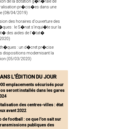
tion de la dotation g�n�rale de
alisation pr�cis�es dans une
ire (08/04/2019)
sion des horaires d'ouverture des
�ques : le S�nat s'inqui�te sur la
t� des aides de l'�tat�
2020)
oth�ques : un d�cret pr�cise
rs dispositions modernisant la
tion (05/03/2020)
ANS L'ÉDITION DU JOUR
000 emplacements sécurisés pour
los seront installés dans les gares
2024
talisation des centres-villes : état
eux avant 2022
 de football : ce que l'on sait sur
etransmissions publiques des