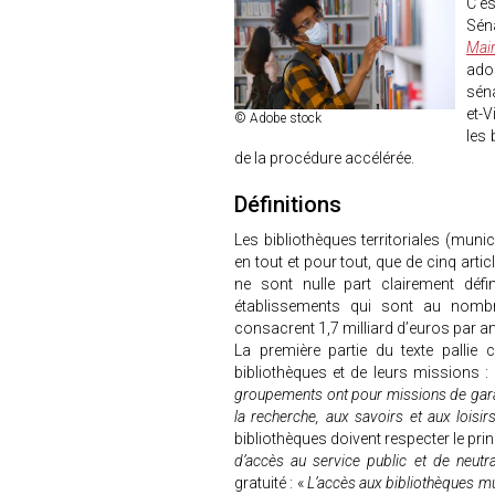
C’es
Séna
Mair
ado
séna
et-V
© Adobe stock
les 
de la procédure accélérée.
Définitions
Les bibliothèques territoriales (muni
en tout et pour tout, que de cinq articl
ne sont nulle part clairement dé
établissements qui sont au nombre 
consacrent 1,7 milliard d’euros par a
La première partie du texte pallie 
bibliothèques et de leurs missions :
groupements ont pour missions de garantir
la recherche, aux savoirs et aux loisir
bibliothèques doivent respecter le pri
d’accès au service public et de neutr
gratuité : «
L’accès aux bibliothèques mu