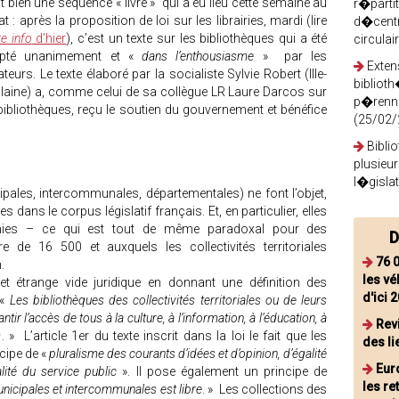
t bien une séquence « livre » qui a eu lieu cette semaine au
r�parti
t : après la proposition de loi sur les librairies, mardi (lire
d�centr
e info
d’hier
), c’est un texte sur les bibliothèques qui a été
circula
pté unanimement et «
dans l’enthousiasme
» par les
Exten
teurs. Le texte élaboré par la socialiste Sylvie Robert (Ille-
biblioth
ilaine) a, comme celui de sa collègue LR Laure Darcos sur
p�renni
bibliothèques, reçu le soutien du gouvernement et bénéfice
(25/02/
Bibli
plusieu
l�gisla
cipales, intercommunales, départementales) ne font l’objet,
es dans le corpus législatif français. Et, en particulier, elles
finies – ce qui est tout de même paradoxal pour des
D
de 16 500 et auxquels les collectivités territoriales
76 
n.
les vé
cet étrange vide juridique en donnant une définition des
d'ici 
 «
Les bibliothèques des collectivités territoriales ou de leurs
 l’accès de tous à la culture, à l’information, à l’éducation, à
Revi
s
. » L’article 1er du texte inscrit dans la loi le fait que les
des li
ncipe de «
pluralisme des courants d’idées et d’opinion, d’égalité
Euro
alité du service public
». Il pose également un principe de
les r
nicipales et intercommunales est libre
. » Les collections des