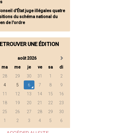
hs
onseil d'État juge illégales quatre
sitions du schéma national du
en de l'ordre
ETROUVER UNE ÉDITION
août 2026
ma
me
je
ve
sa
di
28
29
30
31
1
2
4
5
6
7
8
9
11
12
13
14
15
16
18
19
20
21
22
23
25
26
27
28
29
30
1
2
3
4
5
6