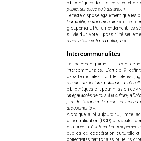
bibliothèques des collectivités et de
public, sur place ou à distance
».
Le texte dispose également que les b
leur politique documentaire
» et les «
p
groupement. Par amendement, les sénat
suivie d’un vote – possibilité seulemen
maire à faire voter sa politique
».
Intercommunalités
La seconde partie du texte conce
intercommunales. L’article 9 défin
départementales, dont le rôle est jug
réseau de lecture publique à l'échelle
bibliothèques ont pour mission de «
r
un égal accès de tous à la culture, à l’inf
; et de favoriser la mise en réseau d
groupements
».
Alors que la loi, aujourd’hui, limite l
décentralisation (DGD) aux seules com
ces crédits à «
tous les groupements d
publics de coopération culturelle e
collectivités territoriales ou leurs 