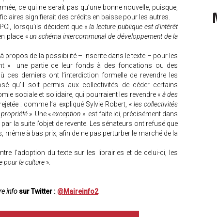
ermée, ce qui ne serait pas qu’une bonne nouvelle, puisque,
ciaires signifierait des crédits en baisse pour les autres.
EPCI, lorsqu’ils décident que «
la lecture publique est d’intérêt
en place «
un schéma intercommunal de développement de la
 à propos de la possibilité – inscrite dans le texte – pour les
ent » une partie de leur fonds à des fondations ou des
 ces derniers ont l’interdiction formelle de revendre les
é qu’il soit permis aux collectivités de céder certains
ie sociale et solidaire, qui pourraient les revendre «
à des
rejetée : comme l’a expliqué Sylvie Robert, «
les collectivités
r propriété
». Une «
exception
» est faite ici, précisément dans
ar la suite l’objet de revente. Les sénateurs ont refusé que
s, même à bas prix, afin de ne pas perturber le marché de la
tre l’adoption du texte sur les librairies et de celui-ci, les
e pour la culture
».
e info
sur Twitter :
@Maireinfo2