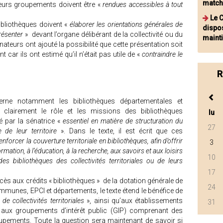
matc
 leurs groupements doivent être «
rendues accessibles à tout
Le C
ibliothèques doivent «
élaborer les orientations générales de
dispo
résenter
» devant l’organe délibérant de la collectivité ou du
mainti
eurs ont ajouté la possibilité que cette présentation soit
t car ils ont estimé qu’il n’était pas utile de «
contraindre le
R
rne notamment les bibliothèques départementales et
it clairement le rôle et les missions des bibliothèques
lu
é par la sénatrice «
essentiel en matière de structuration du
27
 de leur territoire
». Dans le texte, il est écrit que ces
enforcer la couverture territoriale en bibliothèques, afin d’offrir
3
ormation, à l’éducation, à la recherche, aux savoirs et aux loisirs
10
es bibliothèques des collectivités territoriales ou de leurs
17
’accès aux crédits « bibliothèques » de la dotation générale de
24
munes, EPCI et départements, le texte étend le bénéfice de
e collectivités territoriales
», ainsi qu’aux établissements
31
t aux groupements d’intérêt public (GIP) comprenant des
groupements. Toute la question sera maintenant de savoir si