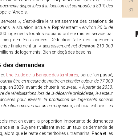
24
 logements disponibles à la location est composée à 80 % des
31
ppelle l’Ancols.
 services
», c’est-à-dire le ralentissement des créations de
ans la situation actuelle. Représentant «
environ 20 % de
000 logements locatifs sociaux ont été mis en service par
 cinq dernières années. Déduction faite des logements
cense finalement un «
accroissement net d’environ 210 000
millions de logements. Bien en deçà des besoins.
0 % des demandes
rer.
Une étude de la Banque des territoires
, parue l’an passé,
pourrait être en mesure de mettre en chantier autour de 77 000
usqu’en 2029, avant de chuter à nouveau. «
À partir de 2030,
e de réhabilitations lors de la décennie précédente, le secteur
ancières pour investir, la production de logements sociaux
constructions neuves par an en moyenne
», anticipaient ainsi les
ncols met en avant la proportion importante de demandes
France et la Guyane rivalisent avec un taux de demande de
 alors que le reste des territoires ultramarins, Paca et les