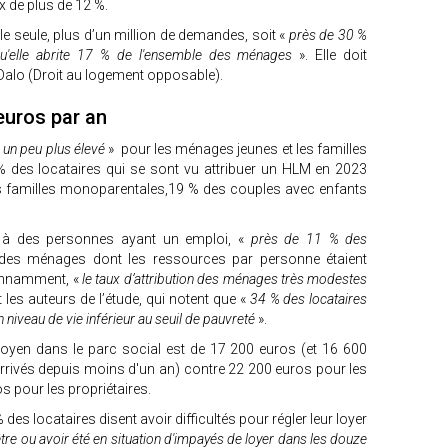
 de plus de 12 %.
lle seule, plus d’un million de demandes, soit «
près de 30 %
u'elle abrite 17 % de l'ensemble des ménages
». Elle doit
alo (Droit au logement opposable).
uros par an
«
un peu plus élevé
» pour les ménages jeunes et les familles
 des locataires qui se sont vu attribuer un HLM en 2023
s familles monoparentales,19 % des couples avec enfants
nt à des personnes ayant un emploi, «
près de 11 % des
es ménages dont les ressources par personne étaient
tonnamment, «
le taux d’attribution des ménages très modestes
 les auteurs de l’étude, qui notent que «
34 % des locataires
 niveau de vie inférieur au seuil de pauvreté
».
moyen dans le parc social est de 17 200 euros (et 16 600
rrivés depuis moins d'un an) contre 22 200 euros pour les
s pour les propriétaires.
es locataires disent avoir difficultés pour régler leur loyer
tre ou avoir été en situation d'impayés de loyer dans les douze