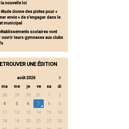
 la nouvelle loi
 étude donne des pistes pour «
ner envie » de s'engager dans le
t municipal
 établissements scolaires vont
r ouvrir leurs gymnases aux clubs
fs
ETROUVER UNE ÉDITION
août 2026
ma
me
je
ve
sa
di
28
29
30
31
1
2
4
5
6
7
8
9
11
12
13
14
15
16
18
19
20
21
22
23