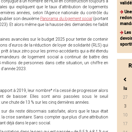
s conjugué à un nombre de HLM en construction toujours à
validé
ales qui expliquent que le taux d’attribution de logements
Une
rnières années, selon l’Agence nationale du contrôle du
redon
e publier son deuxième
Panorama du logement social
(portant
manda
2023). Et alors même que la hausse des demandes ne faiblit
Les
devoi
ertaines avancées sur le budget 2025 pour tenter de contenir
sporti
lions d’euros de la réduction de loyer de solidarité (RLS) qui
du prêt à taux zéro pour les primo-accédants qui a été étendu
 demandeurs de logement social a continué de battre des
millions de personnes dans cette situation, un chiffre en
R
n d’année 2023.
lu
apport à 2019, leur nombre* n’a cessé de progresser alors
uent de baisser. Elles sont ainsi passées sous le seuil
27
une chute de 13 % sur les cinq dernières années.
3
ur dix reste désormais satisfaite, alors que le taux était
10
 la crise sanitaire. Sans compter que plus d'une attribution
ant déjà dans le parc social.
17
la rotation dans le parc qui est passée «
de 9,5 % à 8,1 % sur