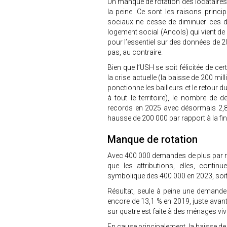
Un manque de rotation des locataire
la peine. Ce sont les raisons princip
sociaux ne cesse de diminuer ces de
logement social (Ancols) qui vient d
pour l’essentiel sur des données de 
pas, au contraire.
Bien que l’USH se soit félicitée de c
la crise actuelle (la baisse de 200 mil
ponctionne les bailleurs et le retour 
à tout le territoire), le nombre de
records en 2025 avec désormais 2,8 
hausse de 200 000 par rapport à la fi
Manque de rotation
Avec 400 000 demandes de plus par r
que les attributions, elles, contin
symbolique des 400 000 en 2023, soit 
Résultat, seule à peine une demande s
encore de 13,1 % en 2019, juste avant
sur quatre est faite à des ménages viv
En cause principalement, la baisse de 