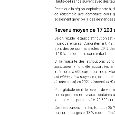
Hauts-de-France suivent avec des taux
Reste que la région capitale porte à, e
de l’ensemble des demandes alors q
également gérer 64 % des demandes D
Revenu moyen de 17 200 e
Selon l’étude, le taux d'attribution est 
monoparentales. Concrètement, 42 %
sont des personnes seules, 29 % de
et 10 % des couples sans enfant.
Si la majorité des attributions vo
attributions
» ont été accordées à d
inférieures à 600 euros par mois. É
est inférieur à la moyenne
», constatent
du parc social, en 2021, disposaient d’un
Plus globalement, le revenu de vie 
euros pour les nouveaux locataires a
locataires du parc privé et 29 500 euro
Ces ressources limitées font que 25 % d
ou leurs charges et 13 % reconnaît «
ê