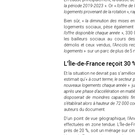
la période 2019-2023
». Or «
l’offre de
logements provenant de la rotation
», ra
Bien sûr, «
la diminution des mises en
logements sociaux, pèse également d
l’offre disponible chaque année
», 330 
les bailleurs sociaux au cours des
démolis et ceux vendus, l’Ancols re
logements
» sur un parc de plus de 5 
L’Île-de-France reçoit 3
Et la situation ne devrait pas s’amélio
estimait qu’«
à court terme, le secteur 
nouveaux logements chaque année
» j
après une phase d’accélération en matièr
disposerait de moindres capacités fin
s’établirait alors à hauteur de 72 000 
auteurs du document.
D’un point de vue géographique, l’A
effectuées en zone tendue. L’Île-de-
près de 20 %, soit un ménage sur cinq,