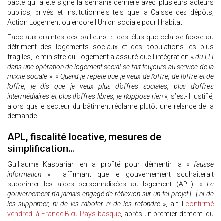
pacte qui a été signé la semaine dernière avec plusieurs acteurs
publics, privés et institutionnels tels que la Caisse des dépôts,
Action Logement ou encore l'Union sociale pour l'habitat.
Face aux craintes des bailleurs et des élus que cela se fasse au
détriment des logements sociaux et des populations les plus
fragiles, le ministre du Logement a assuré que l’intégration «
du LLI
dans une opération de logement social se fait toujours au service de la
mixité sociale
». «
Quand je répète que je veux de l’offre, de l’offre et de
l’offre, je dis que je veux plus d’offres sociales, plus d’offres
intermédiaires et plus d’offres libres, je n’oppose rien
», s’est-il justifié,
alors que le secteur du bâtiment réclame plutôt une relance de la
demande.
APL, fiscalité locative, mesures de
simplification…
Guillaume Kasbarian en a profité pour démentir la «
fausse
information
» affirmant que le gouvernement souhaiterait
supprimer les aides personnalisées au logement (APL). «
Le
gouvernement n’a jamais engagé de réflexion sur un tel projet […] ni de
les supprimer, ni de les raboter ni de les refondre
», a-t-il
confirmé
vendredi à France Bleu Pays basque
, après un premier démenti du