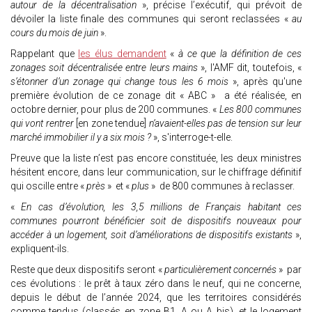
autour de la décentralisation
», précise l’exécutif, qui prévoit de
dévoiler la liste finale des communes qui seront reclassées «
au
cours du mois de juin
».
Rappelant que
les élus demandent
«
à ce que la définition de ces
zonages soit décentralisée entre leurs mains
», l'AMF dit, toutefois, «
s’étonner d’un zonage qui change tous les 6 mois
», après qu'une
première évolution de ce zonage dit « ABC » a été réalisée, en
octobre dernier, pour plus de 200 communes. «
Les 800 communes
qui vont rentrer
[en zone tendue]
n’avaient-elles pas de tension sur leur
marché immobilier il y a six mois ?
», s'interroge-t-elle.
Preuve que la liste n’est pas encore constituée, les deux ministres
hésitent encore, dans leur communication, sur le chiffrage définitif
qui oscille entre «
près
» et «
plus
» de 800 communes à reclasser.
«
En cas d’évolution, les 3,5 millions de Français habitant ces
communes pourront bénéficier soit de dispositifs nouveaux pour
accéder à un logement, soit d’améliorations de dispositifs existants
»,
expliquent-ils.
Reste que deux dispositifs seront «
particulièrement concernés
» par
ces évolutions : le prêt à taux zéro dans le neuf, qui ne concerne,
depuis le début de l’année 2024, que les territoires considérés
comme tendus (classés en zone B1, A ou A bis), et le logement