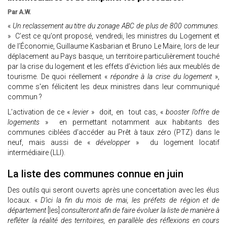
Par A.W.
«
Un reclassement au titre du zonage ABC de plus de 800 communes.
» C’est ce qu’ont proposé, vendredi, les ministres du Logement et
de l’Économie, Guillaume Kasbarian et Bruno Le Maire, lors de leur
déplacement au Pays basque, un territoire particulièrement touché
par la crise du logement et les effets d’éviction liés aux meublés de
tourisme. De quoi réellement «
répondre à la crise du logement
»,
comme s'en félicitent les deux ministres dans leur communiqué
commun ?
L’activation de ce «
levier
» doit, en tout cas, «
booster l’offre de
logements
» en permettant notamment aux habitants des
communes ciblées d’accéder au Prêt à taux zéro (PTZ) dans le
neuf, mais aussi de «
développer
» du logement locatif
intermédiaire (LLI).
La liste des communes connue en juin
Des outils qui seront ouverts après une concertation avec les élus
locaux. «
D’ici la fin du mois de mai, les préfets de région et de
département
[les]
consulteront afin de faire évoluer la liste de manière à
refléter la réalité des territoires, en parallèle des réflexions en cours