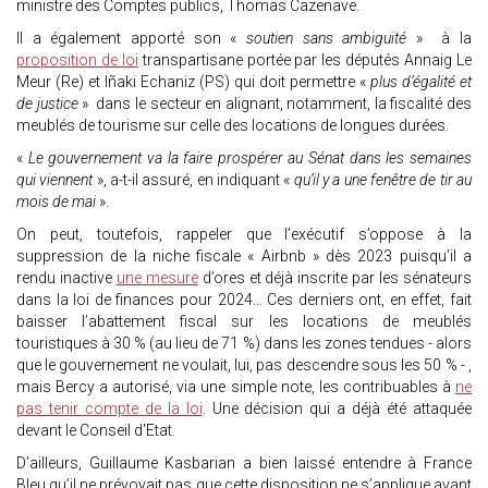
ministre des Comptes publics, Thomas Cazenave.
Il a également apporté son «
soutien sans ambiguïté
» à la
proposition de loi
transpartisane portée par les députés Annaig Le
Meur (Re) et Iñaki Echaniz (PS) qui doit permettre «
plus d’égalité et
de justice
» dans le secteur en alignant, notamment, la fiscalité des
meublés de tourisme sur celle des locations de longues durées.
«
Le gouvernement va la faire prospérer au Sénat dans les semaines
qui viennent
», a-t-il assuré, en indiquant «
qu’il y a une fenêtre de tir au
mois de mai
».
On peut, toutefois, rappeler que l’exécutif s’oppose à la
suppression de la niche fiscale « Airbnb » dès 2023 puisqu’il a
rendu inactive
une mesure
d’ores et déjà inscrite par les sénateurs
dans la loi de finances pour 2024… Ces derniers ont, en effet, fait
baisser l’abattement fiscal sur les locations de meublés
touristiques à 30 % (au lieu de 71 %) dans les zones tendues - alors
que le gouvernement ne voulait, lui, pas descendre sous les 50 % - ,
mais Bercy a autorisé, via une simple note, les contribuables à
ne
pas tenir compte de la loi
. Une décision qui a déjà été attaquée
devant le Conseil d'Etat.
D’ailleurs, Guillaume Kasbarian a bien laissé entendre à France
Bleu qu’il ne prévoyait pas que cette disposition ne s’applique avant