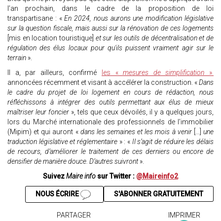
l’an prochain, dans le cadre de la proposition de loi
transpartisane : «
En 2024, nous aurons une modification législative
sur la question fiscale, mais aussi sur la rénovation de ces logements
[mis en location touristique]
et sur les outils de décentralisation et de
régulation des élus locaux pour qu'ils puissent vraiment agir sur le
terrain
».
Il a, par ailleurs, confirmé
les «
mesures de simplification
»
annoncées récemment et visant à accélérer la construction. «
Dans
le cadre du projet de loi logement en cours de rédaction, nous
réfléchissons à intégrer des outils permettant aux élus de mieux
maîtriser leur foncier
», tels que ceux dévoilés, il y a quelques jours,
lors du Marché internationale des professionnels de l’immobilier
(Mipim) et qui auront «
dans les semaines et les mois à venir
[…]
une
traduction législative et réglementaire
» : «
Il s’agit de réduire les délais
de recours, d’améliorer le traitement de ces derniers ou encore de
densifier de manière douce. D’autres suivront
».
Suivez
Maire info
sur Twitter :
@Maireinfo2
NOUS ÉCRIRE
S'ABONNER GRATUITEMENT
PARTAGER
IMPRIMER