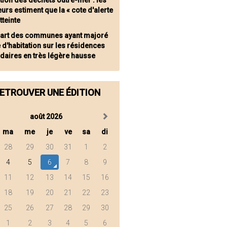
tion des déchets outre-mer : les
urs estiment que la « cote d'alerte
tteinte
part des communes ayant majoré
e d'habitation sur les résidences
daires en très légère hausse
ETROUVER UNE ÉDITION
août 2026
ma
me
je
ve
sa
di
28
29
30
31
1
2
4
5
6
7
8
9
11
12
13
14
15
16
18
19
20
21
22
23
25
26
27
28
29
30
1
2
3
4
5
6