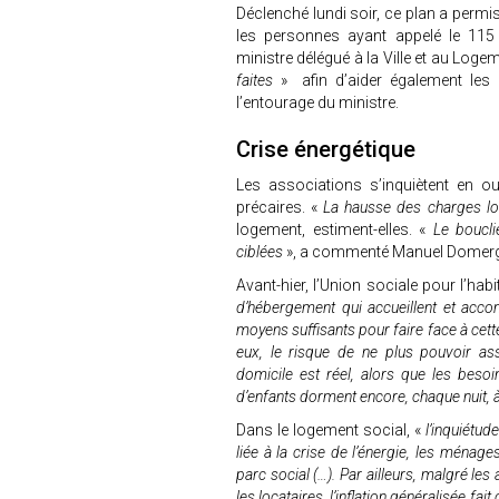
Déclenché lundi soir, ce plan a permis
les personnes ayant appelé le 115 
ministre délégué à la Ville et au Logeme
faites
» afin d’aider également les 
l’entourage du ministre.
Crise énergétique
Les associations s’inquiètent en o
précaires. «
La hausse des charges lo
logement, estiment-elles. «
Le bouclie
ciblées
», a commenté Manuel Domergue
Avant-hier, l’Union sociale pour l’habit
d’hébergement qui accueillent et acc
moyens suffisants pour faire face à cette
eux, le risque de ne plus pouvoir a
domicile est réel, alors que les beso
d’enfants dorment encore, chaque nuit, à
Dans le logement social, «
l’inquiétud
liée à la crise de l’énergie, les ménag
parc social (…). Par ailleurs, malgré le
les locataires, l’inflation généralisée f