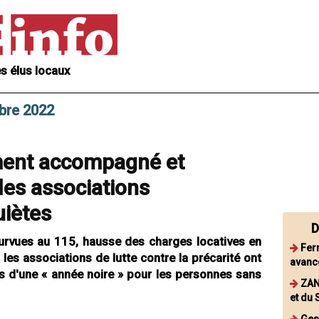
s élus locaux
mbre 2022
ment accompagné et
 les associations
uiètes
D
vues au 115, hausse des charges locatives en
Fer
 les associations de lutte contre la précarité ont
avanc
s d'une « année noire » pour les personnes sans
ZAN
et du 