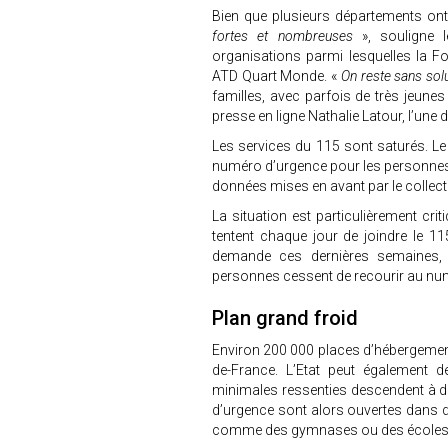
Bien que plusieurs départements ont 
fortes et nombreuses
», souligne l
organisations parmi lesquelles la 
ATD Quart Monde. «
On reste sans sol
familles, avec parfois de très jeune
presse en ligne Nathalie Latour, l’une d
Les services du 115 sont saturés. L
numéro d’urgence pour les personnes
données mises en avant par le collecti
La situation est particulièrement cr
tentent chaque jour de joindre le 1
demande ces dernières semaines, 
personnes cessent de recourir au num
Plan grand froid
Environ 200 000 places d’hébergement
de-France. L’Etat peut également d
minimales ressenties descendent à d
d’urgence sont alors ouvertes dans 
comme des gymnases ou des écoles