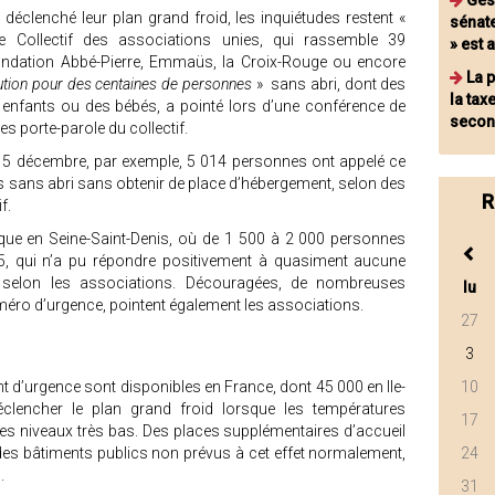
Ges
déclenché leur plan grand froid, les inquiétudes restent «
sénate
e Collectif des associations unies, qui rassemble 39
» est a
Fondation Abbé-Pierre, Emmaüs, la Croix-Rouge ou encore
La 
ution pour des centaines de personnes
» sans abri, dont des
la tax
s enfants ou des bébés, a pointé lors d’une conférence de
secon
es porte-parole du collectif.
e 5 décembre, par exemple, 5 014 personnes ont appelé ce
 sans abri sans obtenir de place d’hébergement, selon des
R
f.
itique en Seine-Saint-Denis, où de 1 500 à 2 000 personnes
15, qui n’a pu répondre positivement à quasiment aucune
selon les associations. Découragées, de nombreuses
lu
éro d’urgence, pointent également les associations.
27
3
 d’urgence sont disponibles en France, dont 45 000 en Ile-
10
éclencher le plan grand froid lorsque les températures
17
es niveaux très bas. Des places supplémentaires d’accueil
des bâtiments publics non prévus à cet effet normalement,
24
.
31