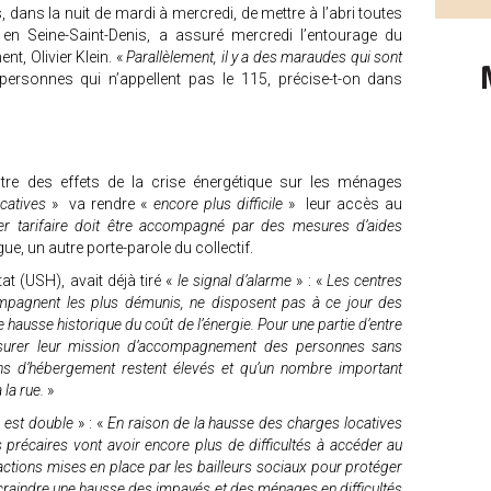
, dans la nuit de mardi à mercredi, de mettre à l’abri toutes
en Seine-Saint-Denis, a assuré mercredi l’entourage du
nt, Olivier Klein. «
Parallèlement, il y a des maraudes qui sont
personnes qui n’appellent pas le 115, précise-t-on dans
utre des effets de la crise énergétique sur les ménages
catives
» va rendre «
encore plus difficile
» leur accès au
r tarifaire doit être accompagné par des mesures d’aides
, un autre porte-parole du collectif.
at (USH), avait déjà tiré «
le signal d’alarme
» : «
Les centres
ompagnent les plus démunis, ne disposent pas à ce jour des
 hausse historique du coût de l’énergie. Pour une partie d’entre
ssurer leur mission d’accompagnement des personnes sans
ins d’hébergement restent élevés et qu’un nombre important
 la rue.
»
e est double
» : «
En raison de la hausse des charges locatives
es précaires vont avoir encore plus de difficultés à accéder au
s actions mises en place par les bailleurs sociaux pour protéger
ait craindre une hausse des impayés et des ménages en difficultés