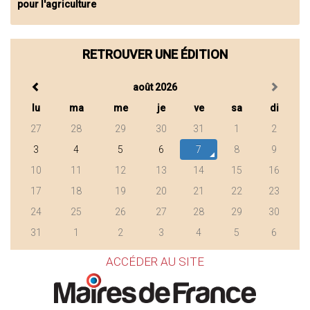
pour l'agriculture
RETROUVER UNE ÉDITION
août 2026
lu
ma
me
je
ve
sa
di
27
28
29
30
31
1
2
3
4
5
6
7
8
9
10
11
12
13
14
15
16
17
18
19
20
21
22
23
24
25
26
27
28
29
30
31
1
2
3
4
5
6
ACCÉDER AU SITE