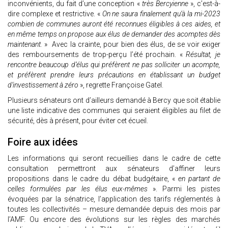
inconvénients, du fait d’une conception «
très Bercyienne
», c’est-à-
dire complexe et restrictive. «
On ne saura finalement qu’à la mi-2023
combien de communes auront été reconnues éligibles à ces aides, et
en même temps on propose aux élus de demander des acomptes dès
maintenant.
» Avec la crainte, pour bien des élus, de se voir exiger
des remboursements de trop-perçu l’été prochain. «
Résultat, je
rencontre beaucoup d’élus qui préfèrent ne pas solliciter un acompte,
et préfèrent prendre leurs précautions en établissant un budget
d’investissement à zéro
», regrette Françoise Gatel.
Plusieurs sénateurs ont d’ailleurs demandé à Bercy que soit établie
une liste indicative des communes qui seraient éligibles au filet de
sécurité, dès à présent, pour éviter cet écueil.
Foire aux idées
Les informations qui seront recueillies dans le cadre de cette
consultation permettront aux sénateurs d’affiner leurs
propositions dans le cadre du débat budgétaire, «
en partant de
celles formulées par les élus eux-mêmes
». Parmi les pistes
évoquées par la sénatrice, l’application des tarifs réglementés à
toutes les collectivités – mesure demandée depuis des mois par
l’AMF. Ou encore des évolutions sur les règles des marchés