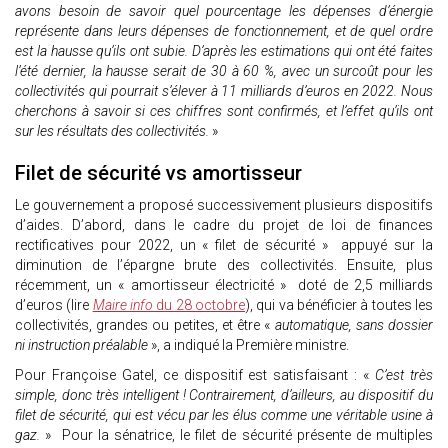
avons besoin de savoir quel pourcentage les dépenses d’énergie
représente dans leurs dépenses de fonctionnement, et de quel ordre
est la hausse qu’ils ont subie. D’après les estimations qui ont été faites
l’été dernier, la hausse serait de 30 à 60 %, avec un surcoût pour les
collectivités qui pourrait s’élever à 11 milliards d’euros en 2022. Nous
cherchons à savoir si ces chiffres sont confirmés, et l’effet qu’ils ont
sur les résultats des collectivités.
»
Filet de sécurité vs amortisseur
Le gouvernement a proposé successivement plusieurs dispositifs
d’aides. D’abord, dans le cadre du projet de loi de finances
rectificatives pour 2022, un « filet de sécurité » appuyé sur la
diminution de l’épargne brute des collectivités. Ensuite, plus
récemment, un « amortisseur électricité » doté de 2,5 milliards
d’euros (lire
Maire info
du 28 octobre
), qui va bénéficier à toutes les
collectivités, grandes ou petites, et être «
automatique, sans dossier
ni instruction préalable
», a indiqué la Première ministre.
Pour Françoise Gatel, ce dispositif est satisfaisant : «
C’est très
simple, donc très intelligent ! Contrairement, d’ailleurs, au dispositif du
filet de sécurité, qui est vécu par les élus comme une véritable usine à
gaz.
» Pour la sénatrice, le filet de sécurité présente de multiples