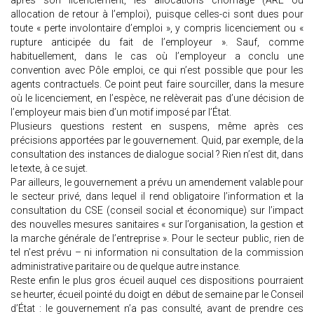
après son licenciement, les allocations chômage (ARE ou
allocation de retour à l’emploi), puisque celles-ci sont dues pour
toute « perte involontaire d’emploi », y compris licenciement ou «
rupture anticipée du fait de l’employeur ». Sauf, comme
habituellement, dans le cas où l’employeur a conclu une
convention avec Pôle emploi, ce qui n’est possible que pour les
agents contractuels. Ce point peut faire sourciller, dans la mesure
où le licenciement, en l’espèce, ne relèverait pas d’une décision de
l’employeur mais bien d’un motif imposé par l’État.
Plusieurs questions restent en suspens, même après ces
précisions apportées par le gouvernement. Quid, par exemple, de la
consultation des instances de dialogue social ? Rien n’est dit, dans
le texte, à ce sujet.
Par ailleurs, le gouvernement a prévu un amendement valable pour
le secteur privé, dans lequel il rend obligatoire l’information et la
consultation du CSE (conseil social et économique) sur l’impact
des nouvelles mesures sanitaires « sur l’organisation, la gestion et
la marche générale de l’entreprise ». Pour le secteur public, rien de
tel n’est prévu – ni information ni consultation de la commission
administrative paritaire ou de quelque autre instance.
Reste enfin le plus gros écueil auquel ces dispositions pourraient
se heurter, écueil pointé du doigt en début de semaine par le Conseil
d’État : le gouvernement n’a pas consulté, avant de prendre ces