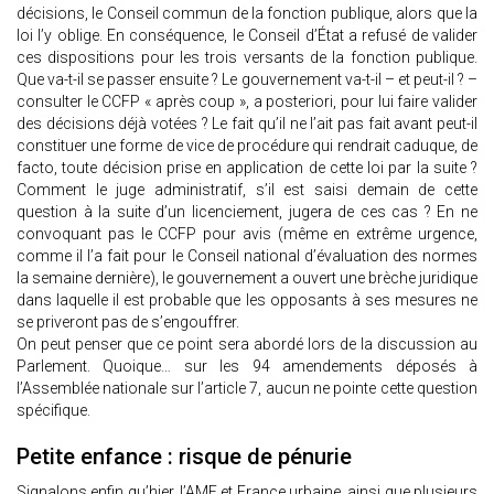
décisions, le Conseil commun de la fonction publique, alors que la
loi l’y oblige. En conséquence, le Conseil d’État a refusé de valider
ces dispositions pour les trois versants de la fonction publique.
Que va-t-il se passer ensuite ? Le gouvernement va-t-il – et peut-il ? –
consulter le CCFP « après coup », a posteriori, pour lui faire valider
des décisions déjà votées ? Le fait qu’il ne l’ait pas fait avant peut-il
constituer une forme de vice de procédure qui rendrait caduque, de
facto, toute décision prise en application de cette loi par la suite ?
Comment le juge administratif, s’il est saisi demain de cette
question à la suite d’un licenciement, jugera de ces cas ? En ne
convoquant pas le CCFP pour avis (même en extrême urgence,
comme il l’a fait pour le Conseil national d’évaluation des normes
la semaine dernière), le gouvernement a ouvert une brèche juridique
dans laquelle il est probable que les opposants à ses mesures ne
se priveront pas de s’engouffrer.
On peut penser que ce point sera abordé lors de la discussion au
Parlement. Quoique… sur les 94 amendements déposés à
l’Assemblée nationale sur l’article 7, aucun ne pointe cette question
spécifique.
Petite enfance : risque de pénurie
Signalons enfin qu’hier, l’AMF et France urbaine, ainsi que plusieurs