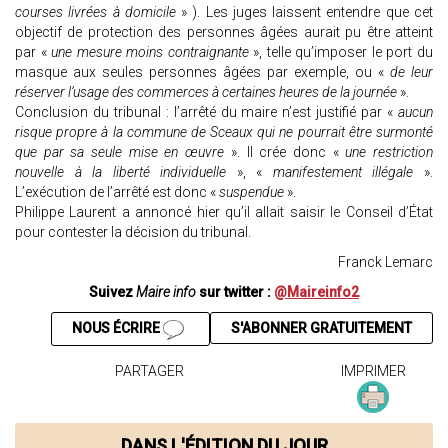
courses livrées à domicile
» ). Les juges laissent entendre que cet
objectif de protection des personnes âgées aurait pu être atteint
par «
une mesure moins contraignante
», telle qu’imposer le port du
masque aux seules personnes âgées par exemple, ou «
de leur
réserver l’usage des commerces à certaines heures de la journée
».
Conclusion du tribunal : l’arrêté du maire n’est justifié par «
aucun
risque propre à la commune de Sceaux qui ne pourrait être surmonté
que par sa seule mise en œuvre
». Il crée donc «
une restriction
nouvelle à la liberté individuelle
», «
manifestement illégale
».
L’exécution de l’arrêté est donc «
suspendue
».
Philippe Laurent a annoncé hier qu’il allait saisir le Conseil d’État
pour contester la décision du tribunal.
Franck Lemarc
Suivez
Maire info
sur twitter :
@Maireinfo2
NOUS ÉCRIRE
S'ABONNER GRATUITEMENT
PARTAGER
IMPRIMER
DANS L'ÉDITION DU JOUR