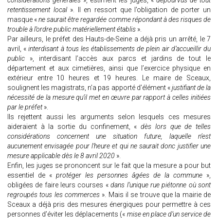
considérations générales
», estiment les juges, «
dépourvus de tout
retentissement local
». Il en ressort que l’obligation de porter un
masque «
ne saurait être regardée comme répondant à des risques de
trouble à l’ordre public matériellement établis
».
Par ailleurs, le préfet des Hauts-de-Seine a déjà pris un arrêté, le 7
avril, «
interdisant à tous les établissements de plein air d’accueillir du
public
», interdisant l’accès aux parcs et jardins de tout le
département et aux cimetières, ainsi que l’exercice physique en
extérieur entre 10 heures et 19 heures. Le maire de Sceaux,
soulignent les magistrats, n’a pas apporté d’élément «
justifiant de la
nécessité de la mesure qu’il met en œuvre par rapport à celles initiées
par le préfet
».
Ils rejettent aussi les arguments selon lesquels ces mesures
aideraient à la sortie du confinement, «
dès lors que de telles
considérations concernent une situation future, laquelle n’est
aucunement envisagée pour l’heure et qui ne saurait donc justifier une
mesure applicable dès le 8 avril 2020
».
Enfin, les juges se prononcent sur le fait que la mesure a pour but
essentiel de «
protéger les personnes âgées de la commune
»,
obligées de faire leurs courses «
dans l’unique rue piétonne où sont
regroupés tous les commerces
». Mais il se trouve que la mairie de
Sceaux a déjà pris des mesures énergiques pour permettre à ces
personnes d’éviter les déplacements («
mise en place d’un service de