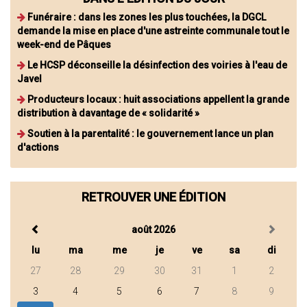
Funéraire : dans les zones les plus touchées, la DGCL
demande la mise en place d'une astreinte communale tout le
week-end de Pâques
Le HCSP déconseille la désinfection des voiries à l'eau de
Javel
Producteurs locaux : huit associations appellent la grande
distribution à davantage de « solidarité »
Soutien à la parentalité : le gouvernement lance un plan
d'actions
RETROUVER UNE ÉDITION
août 2026
lu
ma
me
je
ve
sa
di
27
28
29
30
31
1
2
3
4
5
6
7
8
9