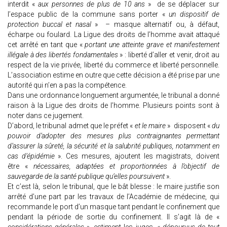
interdit «
aux personnes de plus de 10 ans
» de se déplacer sur
l’espace public de la commune sans porter «
un dispositif de
protection buccal et nasal
» – masque alternatif ou, à défaut,
écharpe ou foulard. La Ligue des droits de l’homme avait attaqué
cet arrêté en tant que «
portant une atteinte grave et manifestement
illégale à des libertés fondamentales
» : liberté d’aller et venir, droit au
respect de la vie privée, liberté du commerce et liberté personnelle.
L’association estime en outre que cette décision a été prise par une
autorité qui n’en a pas la compétence.
Dans une ordonnance longuement argumentée, le tribunal a donné
raison à la Ligue des droits de l’homme. Plusieurs points sont à
noter dans ce jugement.
D’abord, le tribunal admet que le préfet «
et le maire
» disposent «
du
pouvoir d’adopter des mesures plus contraignantes permettant
d’assurer la sûreté, la sécurité et la salubrité publiques, notamment en
cas d’épidémie
». Ces mesures, ajoutent les magistrats, doivent
être «
nécessaires, adaptées et proportionnées à l’objectif de
sauvegarde de la santé publique qu’elles poursuivent
».
Et c’est là, selon le tribunal, que le bât blesse : le maire justifie son
arrêté d’une part par les travaux de l’Académie de médecine, qui
recommande le port d’un masque tant pendant le confinement que
pendant la période de sortie du confinement. Il s’agit là de «