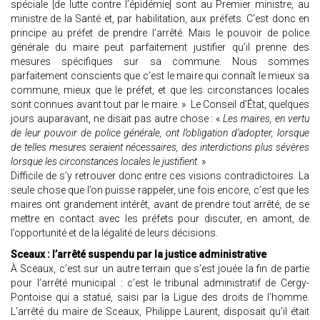
spéciale [de lutte contre l’épidémie] sont au Premier ministre, au
ministre de la Santé et, par habilitation, aux préfets. C’est donc en
principe au préfet de prendre l’arrêté. Mais le pouvoir de police
générale du maire peut parfaitement justifier qu’il prenne des
mesures spécifiques sur sa commune. Nous sommes
parfaitement conscients que c’est le maire qui connaît le mieux sa
commune, mieux que le préfet, et que les circonstances locales
sont connues avant tout par le maire. » Le Conseil d’État, quelques
jours auparavant, ne disait pas autre chose : «
Les maires, en vertu
de leur pouvoir de police générale, ont l’obligation d’adopter, lorsque
de telles mesures seraient nécessaires, des interdictions plus sévères
lorsque les circonstances locales le justifient.
»
Difficile de s’y retrouver donc entre ces visions contradictoires. La
seule chose que l’on puisse rappeler, une fois encore, c’est que les
maires ont grandement intérêt, avant de prendre tout arrêté, de se
mettre en contact avec les préfets pour discuter, en amont, de
l’opportunité et de la légalité de leurs décisions.
Sceaux : l’arrêté suspendu par la justice administrative
À Sceaux, c’est sur un autre terrain que s’est jouée la fin de partie
pour l’arrêté municipal : c’est le tribunal administratif de Cergy-
Pontoise qui a statué, saisi par la Ligue des droits de l’homme.
L’arrêté du maire de Sceaux, Philippe Laurent, disposait qu’il était