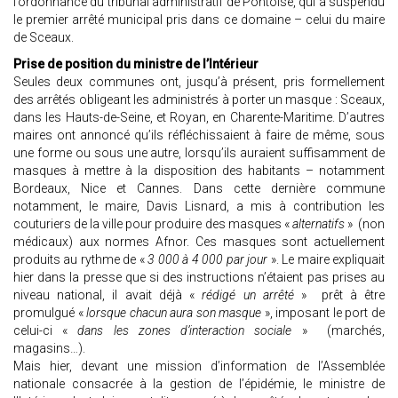
l’ordonnance du tribunal administratif de Pontoise, qui a suspendu
le premier arrêté municipal pris dans ce domaine – celui du maire
de Sceaux.
Prise de position du ministre de l’Intérieur
Seules deux communes ont, jusqu’à présent, pris formellement
des arrêtés obligeant les administrés à porter un masque : Sceaux,
dans les Hauts-de-Seine, et Royan, en Charente-Maritime. D’autres
maires ont annoncé qu’ils réfléchissaient à faire de même, sous
une forme ou sous une autre, lorsqu’ils auraient suffisamment de
masques à mettre à la disposition des habitants – notamment
Bordeaux, Nice et Cannes. Dans cette dernière commune
notamment, le maire, Davis Lisnard, a mis à contribution les
couturiers de la ville pour produire des masques «
alternatifs
» (non
médicaux) aux normes Afnor. Ces masques sont actuellement
produits au rythme de «
3 000 à 4 000 par jour
». Le maire expliquait
hier dans la presse que si des instructions n’étaient pas prises au
niveau national, il avait déjà «
rédigé un arrêté
» prêt à être
promulgué «
lorsque chacun aura son masque
», imposant le port de
celui-ci «
dans les zones d’interaction sociale
» (marchés,
magasins…).
Mais hier, devant une mission d’information de l’Assemblée
nationale consacrée à la gestion de l’épidémie, le ministre de