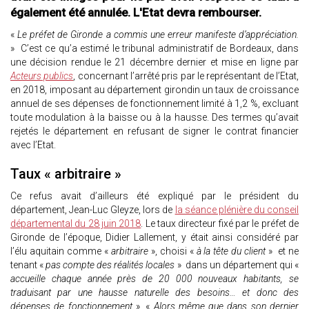
également été annulée. L'Etat devra rembourser.
«
Le préfet de Gironde a commis une erreur manifeste d’appréciation.
» C’est ce qu’a estimé le tribunal administratif de Bordeaux, dans
une décision rendue le 21 décembre dernier et mise en ligne par
Acteurs publics
, concernant l’arrêté pris par le représentant de l’Etat,
en 2018, imposant au département girondin un taux de croissance
annuel de ses dépenses de fonctionnement limité à 1,2 %, excluant
toute modulation à la baisse ou à la hausse. Des termes qu’avait
rejetés le département en refusant de signer le contrat financier
avec l’Etat.
Taux « arbitraire »
Ce refus avait d’ailleurs été expliqué par le président du
département, Jean-Luc Gleyze, lors de
la séance plénière du conseil
départemental du 28 juin 2018
. Le taux directeur fixé par le préfet de
Gironde de l’époque, Didier Lallement, y était ainsi considéré par
l’élu aquitain comme «
arbitraire
», choisi «
à la tête du client
» et ne
tenant «
pas compte des réalités locales
» dans un département qui «
accueille chaque année près de 20 000 nouveaux habitants, se
traduisant par une hausse naturelle des besoins… et donc des
dépenses de fonctionnement
». «
Alors même que dans son dernier