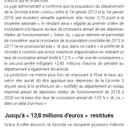
d’euros qui en a découlé.
Le juge administratif a confirmé que la population du département
de la Gironde a bien connu «
entre le 1er janvier 2013 et le 1er janvier
2018 une évolution annuelle supérieure d’au moins 0,75 point à la
moyenne nationale
», le rendant ainsi «
éligible au premier critère de
modulation à la hausse du taux de croissance annuel de ses dépenses
réelles de fonctionnement
». Selon lui, «
aucun élément ne permettait
de considérer que la croissance de la population constatée de 2013 à
2017 ne se poursuivrait pas
» et que, dans ce cadre, «
le préfet de la
Gironde a commis une erreur manifeste d’appréciation en retenant un
taux de croissance annuel limité à 1,2 %
». «
Par voie de conséquence
»,
le second arrêté infligeant 12,85 millions d’euros de pénalité au
département a également été annulé.
La juridiction va même plus loin en imposant à l’Etat le taux qui,
selon elle, aurait dû être appliqué aux dépenses de la Gironde. Il
enjoint ainsi à la préfecture de «
notifie
[r] a
u département un niveau
maximal annuel de dépenses réelles de fonctionnement de 2018 à
2020 sur la base d’un taux de croissance annuel de 1,35 %
» et, ce, «
dans un délai d’un mois
».
Jusqu’à « 13,8 millions d’euros » restitués
Grâce à cette décision, la Gironde va récupérer plusieurs millions