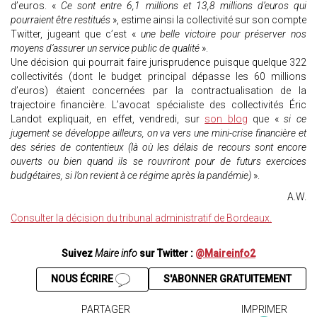
d’euros. «
Ce sont entre 6,1 millions et 13,8 millions d’euros qui
pourraient être restitués
», estime ainsi la collectivité sur son compte
Twitter, jugeant que c’est «
une belle victoire pour préserver nos
moyens d’assurer un service public de qualité
».
Une décision qui pourrait faire jurisprudence puisque quelque 322
collectivités (dont le budget principal dépasse les 60 millions
d’euros) étaient concernées par la contractualisation de la
trajectoire financière. L’avocat spécialiste des collectivités Éric
Landot expliquait, en effet, vendredi, sur
son blog
que «
si ce
jugement se développe ailleurs, on va vers une mini-crise financière et
des séries de contentieux (là où les délais de recours sont encore
ouverts ou bien quand ils se rouvriront pour de futurs exercices
budgétaires, si l’on revient à ce régime après la pandémie)
».
A.W.
Consulter la décision du tribunal administratif de Bordeaux.
Suivez
Maire info
sur Twitter :
@Maireinfo2
NOUS ÉCRIRE
S'ABONNER GRATUITEMENT
PARTAGER
IMPRIMER