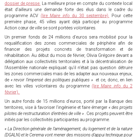
dossier de presse.
La meilleure prise en compte du contexte local
était d’ailleurs une demande forte des élus dans le cadre du
programme ACV
(lire
Maire info
du 30 septembre).
Pour cette
première phase, 45 villes ayant déjà participé au programme
Action cœur de ville se sont portées volontaires.
Un premier fonds de 24 millions d’euros sera mobilisé pour la
requalification des zones commerciales de périphérie afin de
financer des projets concrets de transformation et de
réhabilitation. Au début du mois de février, Olivia Grégoire devant a
délégation aux collectivités territoriales et à la décentralisation de
l'Assemblée nationale expliquait qu’il n’était pas question détruire
les zones commerciales mais de les adapter aux nouveaux enjeux,
de
« revoir l’impensé des politiques publiques »
et ce, donc, en lien
avec les villes volontaires du programme
(lire
Maire info
du 2
février).
Un autre fonds de 15 millions d’euros, porté par la Banque des
territoires, vise à favoriser l’ingénierie et faire émerger
« des projets
pilotes de restructuration d’entrées de ville »
. Ces projets peuvent être
initiés par les collectivités participantes au programme.
« La Direction générale de l’aménagement, du logement et de la nature
(DGALN) et le Cerema vont mener des missions d’appui technique pour