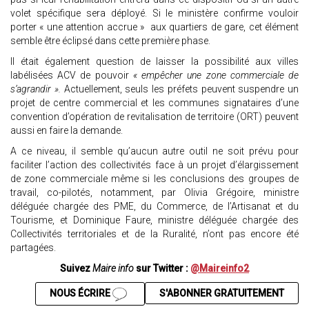
volet spécifique sera déployé. Si le ministère confirme vouloir
porter « une attention accrue » aux quartiers de gare, cet élément
semble être éclipsé dans cette première phase.
Il était également question de laisser la possibilité aux villes
labélisées ACV de pouvoir
« empêcher une zone commerciale de
s’agrandir ».
Actuellement, seuls les préfets peuvent suspendre un
projet de centre commercial et les communes signataires d’une
convention d’opération de revitalisation de territoire (ORT) peuvent
aussi en faire la demande.
A ce niveau, il semble qu’aucun autre outil ne soit prévu pour
faciliter l’action des collectivités face à un projet d’élargissement
de zone commerciale même si les conclusions des groupes de
travail, co-pilotés, notamment, par Olivia Grégoire, ministre
déléguée chargée des PME, du Commerce, de l’Artisanat et du
Tourisme, et Dominique Faure, ministre déléguée chargée des
Collectivités territoriales et de la Ruralité, n’ont pas encore été
partagées.
Suivez
Maire info
sur Twitter :
@Maireinfo2
NOUS ÉCRIRE
S'ABONNER GRATUITEMENT