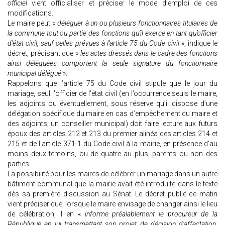
officiel
vient officialiser et préciser le mode d’emploi de ces
modifications.
Le maire peut «
déléguer à un ou plusieurs fonctionnaires titulaires de
la commune tout ou partie des fonctions qu’il exerce en tant qu’officier
d’état civil, sauf celles prévues à l’article 75 du Code civil
», indique le
décret, précisant que «
les actes dressés dans le cadre des fonctions
ainsi déléguées comportent la seule signature du fonctionnaire
municipal délégué
».
Rappelons que l’article 75 du Code civil stipule que le jour du
mariage, seul l'officier de l'état civil (en l’occurrence seuls le maire,
les adjoints ou éventuellement, sous réserve qu’il dispose d’une
délégation spécifique du maire en cas d’empêchement du maire et
des adjoints, un conseiller municipal) doit faire lecture aux futurs
époux des articles 212 et 213 du premier alinéa des articles 214 et
215 et de l'article 371-1 du Code civil à la mairie, en présence d'au
moins deux témoins, ou de quatre au plus, parents ou non des
parties.
La possibilité pour les maires de célébrer un mariage dans un autre
bâtiment communal que la mairie avait été introduite dans le texte
dès sa première discussion au Sénat. Le décret publié ce matin
vient préciser que, lorsque le maire envisage de changer ainsi le lieu
de célébration, il en «
informe préalablement le procureur de la
République en lui transmettant son projet de décision d’affectation,