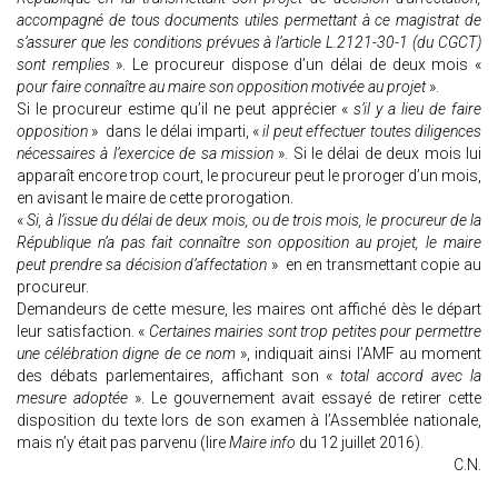
accompagné de tous documents utiles permettant à ce magistrat de
s’assurer que les conditions prévues à l’article L.2121-30-1 (du CGCT)
sont remplies
». Le procureur dispose d’un délai de deux mois «
pour faire connaître au maire son opposition motivée au projet
».
Si le procureur estime qu’il ne peut apprécier «
s’il y a lieu de faire
opposition
» dans le délai imparti, «
il peut effectuer toutes diligences
nécessaires à l’exercice de sa mission
». Si le délai de deux mois lui
apparaît encore trop court, le procureur peut le proroger d’un mois,
en avisant le maire de cette prorogation.
«
Si, à l’issue du délai de deux mois, ou de trois mois, le procureur de la
République n’a pas fait connaître son opposition au projet, le maire
peut prendre sa décision d’affectation
» en en transmettant copie au
procureur.
Demandeurs de cette mesure, les maires ont affiché dès le départ
leur satisfaction. «
Certaines mairies sont trop petites pour permettre
une célébration digne de ce nom
», indiquait ainsi l’AMF au moment
des débats parlementaires, affichant son «
total accord avec la
mesure adoptée
». Le gouvernement avait essayé de retirer cette
disposition du texte lors de son examen à l’Assemblée nationale,
mais n’y était pas parvenu (lire
Maire info
du 12 juillet 2016).
C.N.