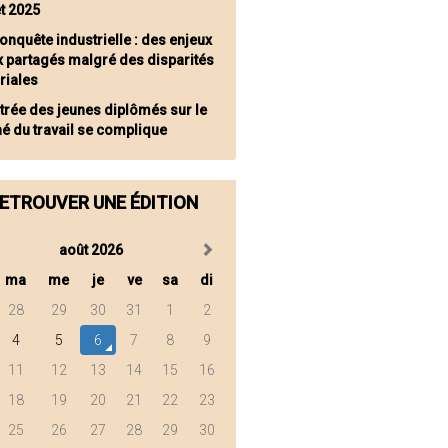
t 2025
onquête industrielle : des enjeux
x partagés malgré des disparités
oriales
ntrée des jeunes diplômés sur le
é du travail se complique
ETROUVER UNE ÉDITION
août 2026
ma
me
je
ve
sa
di
28
29
30
31
1
2
4
5
6
7
8
9
11
12
13
14
15
16
18
19
20
21
22
23
25
26
27
28
29
30