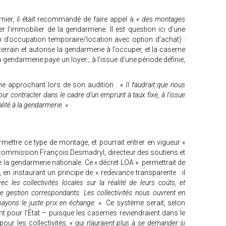
rnier, il était recommandé de faire appel à
« des montages
 l’immobilier de la gendarmerie. Il est question ici d’une
n d’occupation temporaire/location avec option d’achat) :
terrain et autorise la gendarmerie à l’occuper, et la caserne
a gendarmerie paye un loyer ; à l’issue d’une période définie,
e approchant lors de son audition :
« Il faudrait que nous
ur contracter dans le cadre d’un emprunt à taux fixe, à l'issue
lité à la gendarmerie. »
mettre ce type de montage, et pourrait entrer en vigueur «
 la commission François Desmadryl, directeur des soutiens et
e la gendarmerie nationale. Ce « décret LOA » permettrait de
i, en instaurant un principe de « redevance transparente : il
ec les collectivités locales sur la réalité de leurs coûts, et
 gestion correspondants. Les collectivités nous ouvrent en
payons le juste prix en échange. »
Ce système serait, selon
t pour l’État – puisque les casernes reviendraient dans le
our les collectivités,
« qui n’auraient plus à se demander si