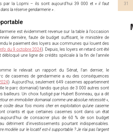
 par la Lopmi – ils sont aujourd’hui 39 000 et
« il faut
31
r dans la réserve gendarmerie »
.
pportable
ndarmerie est évidemment revenue sur la table à l’occasion
nnée dernière, faute de budget suffisant, le ministère de
spendu le paiement des loyers aux communes qui louent des
info
du 9 octobre 2024
). Depuis, les loyers en retard ont été
nt débloqué une ligne de crédits spéciale à la fin de l’année
mme le relevait un rapport du Sénat, l’an dernier, le
arc de casernes de gendarmerie a eu des conséquences
 2024
). Aujourd’hui, seulement 649 casernes appartiennent
pelle le parc domanial) tandis que plus de 3 000 autres sont
es bailleurs. Un choix fustigé par Hubert Bonneau, qui a dit
retour en immobilier domanial comme une absolue nécessité »,
e coûte deux fois moins cher en exploitation qu'une caserne
ont criants et que certaines casernes sont dans un état
e aujourd’hui de consacrer plus de 60 % de son budget
au détriment d’investissements pourtant indispensables.
re modèle sur le locatif est-il supportable ? Je n'ai pas l'argent