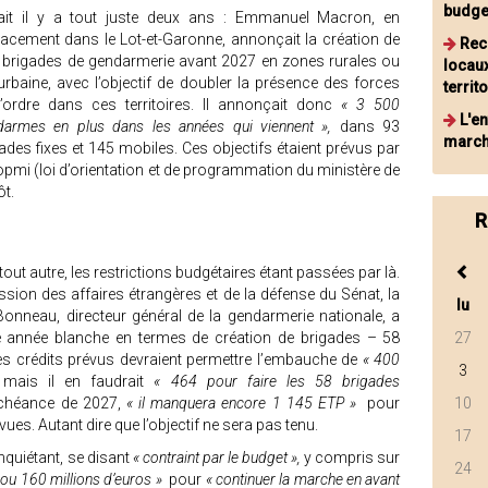
budge
tait il y a tout juste deux ans : Emmanuel Macron, en
lacement dans le Lot-et-Garonne, annonçait la création de
Rec
 brigades de gendarmerie avant 2027 en zones rurales ou
locau
urbaine, avec l’objectif de doubler la présence des forces
territ
l’ordre dans ces territoires. Il annonçait donc
« 3 500
L'e
darmes en plus dans les années qui viennent »,
dans 93
march
ades fixes et 145 mobiles. Ces objectifs étaient prévus par
opmi (loi d’orientation et de programmation du ministère de
ôt.
R
 tout autre, les restrictions budgétaires étant passées par là.
sion des affaires étrangères et de la défense du Sénat, la
lu
Bonneau, directeur général de la gendarmerie nationale, a
ne année blanche en termes de création de brigades – 58
27
 les crédits prévus devraient permettre l’embauche de
« 400
3
mais il en faudrait
« 464 pour faire les 58 brigades
’échéance de 2027,
« il manquera encore 1 145 ETP »
pour
10
vues. Autant dire que l’objectif ne sera pas tenu.
17
nquiétant, se disant
« contraint par le budget »,
y compris sur
24
 ou 160 millions d’euros »
pour
« continuer la marche en avant