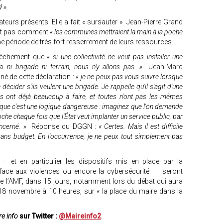
d ».
ateurs présents. Elle a fait « sursauter » Jean-Pierre Grand
voit pas comment
« les communes mettraient la main à la poche
 période de très fort resserrement de leurs ressources.
sèchement que
« si une collectivité ne veut pas installer une
 a ni brigade ni terrain, nous n’y allons pas. »
Jean-Marc
é de cette déclaration :
« je ne peux pas vous suivre lorsque
écider s'ils veulent une brigade. Je rappelle qu'il s'agit d'une
 ont déjà beaucoup à faire, et toutes n'ont pas les mêmes
ve que c'est une logique dangereuse : imaginez que l'on demande
he chaque fois que l'État veut implanter un service public, par
oncerné. »
Réponse du DGGN :
« Certes. Mais il est difficile
ans budget. En l'occurrence, je ne peux tout simplement pas
– et en particulier les dispositifs mis en place par la
 face aux violences ou encore la cybersécurité – seront
 l’AMF, dans 15 jours, notamment lors du débat qui aura
 18 novembre à 10 heures, sur « la place du maire dans la
e info
sur Twitter :
@Maireinfo2