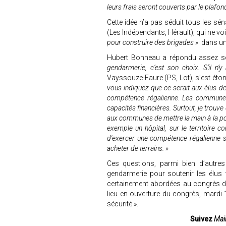
leurs frais seront couverts par le plafon
Cette idée n’a pas séduit tous les sén
(Les Indépendants, Hérault), qui ne 
pour construire des brigades »
dans une
Hubert Bonneau a répondu assez 
gendarmerie, c’est son choix. S’il n’y
Vayssouze-Faure (PS, Lot), s’est étonn
vous indiquez que ce serait aux élus de d
compétence régalienne. Les communes
capacités financières. Surtout, je trou
aux communes de mettre la main à la poc
exemple un hôpital, sur le territoire c
d'exercer une compétence régalienne s
acheter de terrains. »
Ces questions, parmi bien d’autres 
gendarmerie pour soutenir les élus
certainement abordées au congrès de
lieu en ouverture du congrès, mardi
sécurité ».
Suivez
Mair