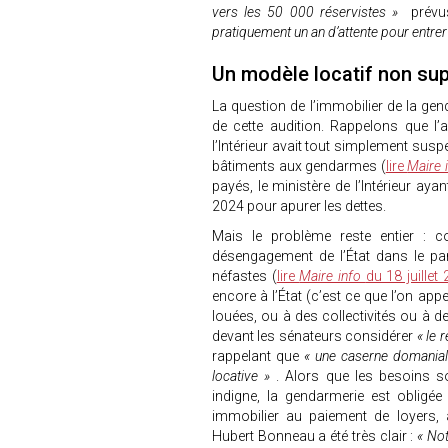
vers les 50 000 réservistes »
prévus
pratiquement un an d’attente pour entre
Un modèle locatif non su
La question de l’immobilier de la ge
de cette audition. Rappelons que l’a
l’Intérieur avait tout simplement su
bâtiments aux gendarmes (
lire
Maire 
payés, le ministère de l’Intérieur aya
2024 pour apurer les dettes.
Mais le problème reste entier : co
désengagement de l’État dans le p
néfastes (
lire
Maire info
du 18 juillet
encore à l’État (c’est ce que l’on ap
louées, ou à des collectivités ou à d
devant les sénateurs considérer
« le 
rappelant que
« une caserne domanial
locative »
. Alors que les besoins s
indigne, la gendarmerie est obligé
immobilier au paiement de loyers, 
Hubert Bonneau a été très clair :
« Not