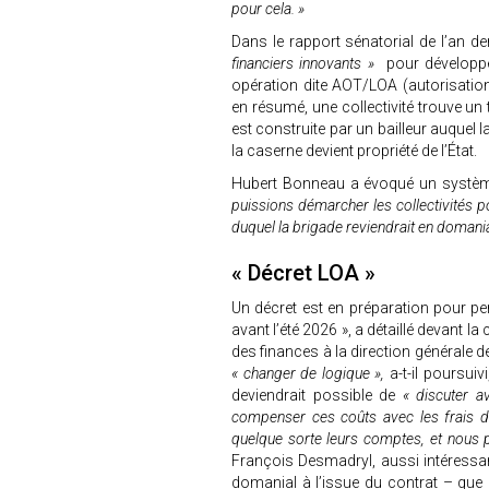
pour cela. »
Dans le rapport sénatorial de l’an de
financiers innovants »
pour développer
opération dite AOT/LOA (autorisatio
en résumé, une collectivité trouve un 
est construite par un bailleur auquel l
la caserne devient propriété de l’État.
Hubert Bonneau a évoqué un systèm
puissions démarcher les collectivités po
duquel la brigade reviendrait en domania
« Décret LOA »
Un décret est en préparation pour per
avant l’été 2026 », a détaillé devant
des finances à la direction générale d
« changer de logique »,
a-t-il poursuiv
deviendrait possible de
« discuter av
compenser ces coûts avec les frais de
quelque sorte leurs comptes, et nous 
François Desmadryl, aussi intéressan
domanial à l’issue du contrat – que p