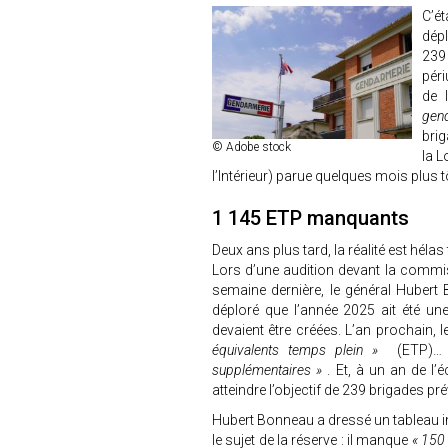
C’é
dép
239
péri
de 
gen
brig
© Adobe stock
la L
l’Intérieur) parue quelques mois plus t
1 145 ETP manquants
Deux ans plus tard, la réalité est hélas
Lors d’une audition devant la commis
semaine dernière, le général Hubert 
déploré que l’année 2025 ait été u
devaient être créées. L’an prochain,
équivalents temps plein »
(ETP)… 
supplémentaires »
. Et, à un an de l
atteindre l’objectif de 239 brigades pré
Hubert Bonneau a dressé un tableau i
le sujet de la réserve : il manque
« 150