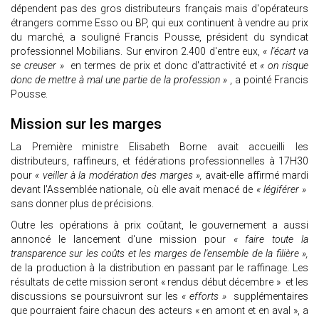
dépendent pas des gros distributeurs français mais d'opérateurs
étrangers comme Esso ou BP, qui eux continuent à vendre au prix
du marché, a souligné Francis Pousse, président du syndicat
professionnel Mobilians. Sur environ 2.400 d'entre eux,
« l'écart va
se creuser »
en termes de prix et donc d'attractivité et
« on risque
donc de mettre à mal une partie de la profession »
, a pointé Francis
Pousse.
Mission sur les marges
La Première ministre Elisabeth Borne avait accueilli les
distributeurs, raffineurs, et fédérations professionnelles à 17H30
pour
« veiller à la modération des marges »,
avait-elle affirmé mardi
devant l'Assemblée nationale, où elle avait menacé de
« légiférer »
sans donner plus de précisions.
Outre les opérations à prix coûtant, le gouvernement a aussi
annoncé le lancement d'une mission pour
« faire toute la
transparence sur les coûts et les marges de l'ensemble de la filière »,
de la production à la distribution en passant par le raffinage. Les
résultats de cette mission seront « rendus début décembre » et les
discussions se poursuivront sur les
« efforts »
supplémentaires
que pourraient faire chacun des acteurs « en amont et en aval », a