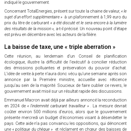
indiqué le gouvernement.
Concernant TotalEnergies, présent sur toute la chaine de valeur,
« le
sujet d'un effort supplémentaire »
à un plafonnement à 1,99 euro du
prix du litre de carburant
« a été discuté et le sera encore à la lumière
des résultats de la mission »,
a-t-il précisé. Un nouveau point d'étape
est prévu en décembre avec les acteurs de la filière.
La baisse de taxe, une « triple aberration »
Cette réunion, au lendemain d'un Conseil de planification
écologique, illustre la difficulté de l'exécutif à concilier réduction
des émissions polluantes et préservation du pouvoir d'achat.
L'idée de vente à perte n'aura donc vécu qu'une semaine après son
annonce par la Première ministre, accueillie avec réticence
jusqu'au sein de la majorité. Soucieux de faire oublier ce revers, le
gouvernement avait misé sur un résultat rapide des discussions.
Emmanuel Macron avait déjà par ailleurs annoncé la reconduction
en 2024 de
« l'indemnité carburant travailleur »
. La mesure devrait
coûter environ 500 millions d'euros, alors que le gouvernement
présente mercredi un budget d'économies visant à désendetter le
pays. Cette aide n'a pas convaincu les oppositions, qui dénoncent
une
« politique du chèque »
et réclament en chœur des baisses de