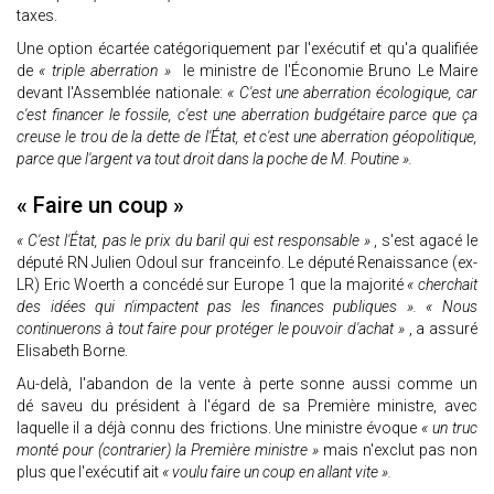
taxes.
Une option écartée catégoriquement par l'exécutif et qu'a qualifiée
de
« triple aberration »
le ministre de l'Économie Bruno Le Maire
devant l'Assemblée nationale:
« C'est une aberration écologique, car
c'est financer le fossile, c'est une aberration budgétaire parce que ça
creuse le trou de la dette de l'État, et c'est une aberration géopolitique,
parce que l'argent va tout droit dans la poche de M. Poutine ».
« Faire un coup »
« C'est l'État, pas le prix du baril qui est responsable »
, s'est agacé le
député RN Julien Odoul sur franceinfo. Le député Renaissance (ex-
LR) Eric Woerth a concédé sur Europe 1 que la majorité
« cherchait
des idées qui n'impactent pas les finances publiques ». « Nous
continuerons à tout faire pour protéger le pouvoir d'achat »
, a assuré
Elisabeth Borne.
Au-delà, l'abandon de la vente à perte sonne aussi comme un
dé saveu du président à l'égard de sa Première ministre, avec
laquelle il a déjà connu des frictions. Une ministre évoque
« un truc
monté pour (contrarier) la Première ministre »
mais n'exclut pas non
plus que l'exécutif ait
« voulu faire un coup en allant vite ».