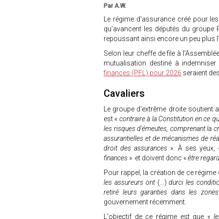
Par A.W.
Le régime d'assurance créé pour les c
qu’avancent les députés du groupe
repoussant ainsi encore un peu plus l’
Selon leur cheffe de file à l’Assembl
mutualisation destiné à indemniser 
finances (PFL) pour 2026
seraient de
Cavaliers
Le groupe d'extrême droite soutient a
est «
contraire à la Constitution en ce qu
les risques d'émeutes, comprenant la cr
assurantielles et de mécanismes de réa
droit des assurances
». À ses yeux,
finances
» et doivent donc «
être regar
Pour rappel, la création de ce régime
les assureurs ont
(...)
durci les conditi
retiré leurs garanties dans les zone
gouvernement récemment.
L'objectif de ce régime est que «
le