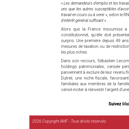
«
Les demandeurs d'emploi et les travaille
uns que les autres susceptibles d'avoi
travail en cours ou à venir
», selon le R
d'intérêt général suffisant
».
Alors que la France insoumise a 
constitutionnel, qu'elle doit présent
surpris. Une première depuis 49 ans… C
mesures de taxation ou de restriction
les plus riches.
Dans son recours, Sébastien Lecornu 
holdings patrimoniales, censée per
parviennent à exclure de leur revenu f
Dutreil, une niche fiscale, favoris
familiales aux membres de la famille.
censé inciter à réinvestir l'argent d'un
Suivez
Mair
2026
Copyright AMF - Tous droits réservés