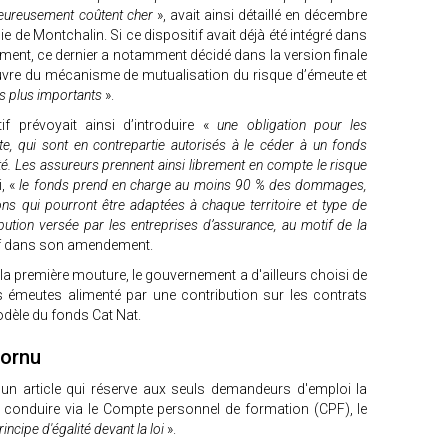
eureusement coûtent cher
», avait ainsi détaillé en décembre
 de Montchalin. Si ce dispositif avait déjà été intégré dans
ement, ce dernier a notamment décidé dans la version finale
vre du mécanisme de mutualisation du risque d’émeute et
es plus importants
».
f prévoyait ainsi d’introduire «
une obligation pour les
te, qui sont en contrepartie autorisés à le céder à un fonds
nté. Les assureurs prennent ainsi librement en compte le risque
i, «
le fonds prend en charge au moins 90 % des dommages,
ns qui pourront être adaptées à chaque territoire et type de
ibution versée par les entreprises d’assurance, au motif de la
utif dans son amendement.
 la première mouture, le gouvernement a d'ailleurs choisi de
ds émeutes alimenté par une contribution sur les contrats
odèle du fonds Cat Nat.
cornu
un article qui réserve aux seuls demandeurs d'emploi la
de conduire via le Compte personnel de formation (CPF), le
rincipe d'égalité devant la loi
».