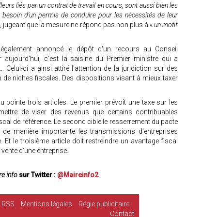
urs liés par un contrat de travail en cours, sont aussi bien les
r besoin d'un permis de conduire pour les nécessités de leur
N, jugeant que la mesure ne répond pas non plus à «
un motif
également annoncé le dépôt d'un recours au Conseil
er aujourd’hui, c’est la saisine du Premier ministre qui a
elui-ci a ainsi attiré l'attention de la juridiction sur des
 de niches fiscales. Des dispositions visant à mieux taxer
pointe trois articles. Le premier prévoit une taxe sur les
mettre de viser des revenus que certains contribuables
iscal de référence. Le second cible le resserrement du pacte
ant de manière importante les transmissions d'entreprises
 Et le troisième article doit restreindre un avantage fiscal
e vente d'une entreprise.
e info
sur Twitter :
@Maireinfo2
RSS
Mentions légales
Régie publicitaire
Contact