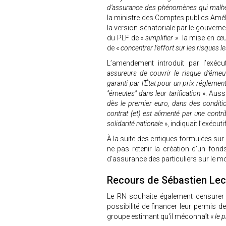
d’assurance des phénomènes qui malh
la ministre des Comptes publics Amélie
la version sénatoriale par le gouvern
du PLF de «
simplifier
» la mise en œu
de «
concentrer l’effort sur les risques l
L’amendement introduit par l’exécuti
assureurs de couvrir le risque d’émeu
garanti par l’État pour un prix régleme
"émeutes" dans leur tarification
». Auss
dès le premier euro, dans des conditio
contrat (et) est alimenté par une contr
solidarité nationale
», indiquait l’exéc
À la suite des critiques formulées sur
ne pas retenir la création d’un fon
d’assurance des particuliers sur le m
Recours de Sébastien Le
Le RN souhaite également censurer 
possibilité de financer leur permis 
groupe estimant qu'il méconnaît «
le p