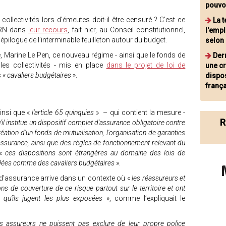
pouvo
ollectivités lors d’émeutes doit-il être censuré ? C’est ce
La t
 RN dans
leur recours
, fait hier, au Conseil constitutionnel,
l'empl
épilogue de l’interminable feuilleton autour du budget.
selon
ée, Marine Le Pen, ce nouveau régime - ainsi que le fonds de
Der
les collectivités - mis en place
dans le projet de loi de
une cr
s «
cavaliers budgétaires
».
dispos
franç
insi que «
l’article 65 quinquies
» – qui contient la mesure -
R
'il institue un dispositif complet d'assurance obligatoire contre
éation d'un fonds de mutualisation, l'organisation de garanties
ssurance, ainsi que des règles de fonctionnement relevant du
 «
ces dispositions sont étrangères au domaine des lois de
dées comme des cavaliers budgétaires
».
 d'assurance arrive dans un contexte où «
les réassureurs et
ons de couverture de ce risque partout sur le territoire et ont
s qu’ils jugent les plus exposées
», comme l’expliquait le
s assureurs ne puissent pas exclure de leur propre police