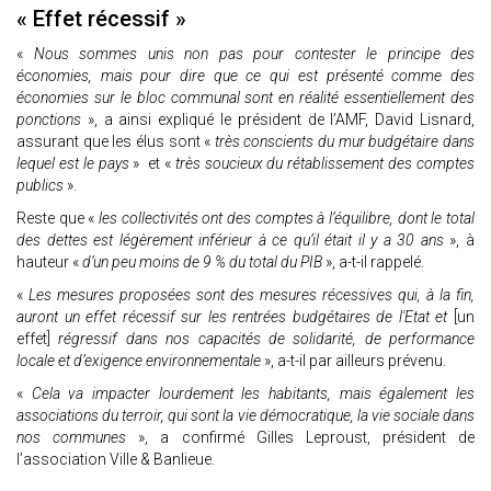
« Effet récessif »
«
Nous sommes unis non pas pour contester le principe des
économies, mais pour dire que ce qui est présenté comme des
économies sur le bloc communal sont en réalité essentiellement des
ponctions
», a ainsi expliqué le président de l’AMF, David Lisnard,
assurant que les élus sont «
très conscients du mur budgétaire dans
lequel est le pays
» et «
très soucieux du rétablissement des comptes
publics
».
Reste que «
les collectivités ont des comptes à l’équilibre, dont le total
des dettes est légèrement inférieur à ce qu’il était il y a 30 ans
», à
hauteur «
d’un peu moins de 9 % du total du PIB
», a-t-il rappelé.
«
Les mesures proposées sont des mesures récessives qui, à la fin,
auront un effet récessif sur les rentrées budgétaires de l'Etat et
[un
effet]
régressif dans nos capacités de solidarité, de performance
locale et d’exigence environnementale
», a-t-il par ailleurs prévenu.
«
Cela va impacter lourdement les habitants, mais également les
associations du terroir, qui sont la vie démocratique, la vie sociale dans
nos communes
», a confirmé Gilles Leproust, président de
l’association Ville & Banlieue.