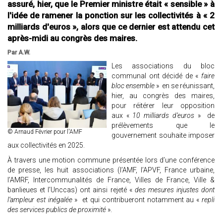
assuré, hier, que le Premier ministre était « sensible » à
l'idée de ramener la ponction sur les collectivités à « 2
milliards d'euros », alors que ce dernier est attendu cet
après-midi au congrès des maires.
Par A.W.
Les associations du bloc
communal ont décidé de «
faire
bloc ensemble
» en se réunissant,
hier, au congrès des maires,
pour réitérer leur opposition
aux «
10 milliards d’euros
» de
prélèvements que le
© Arnaud Février pour l'AMF
gouvernement souhaite imposer
aux collectivités en 2025.
À travers une motion commune présentée lors d’une conférence
de presse, les huit associations (l’AMF, l’APVF, France urbaine,
l’AMRF, Intercommunalités de France, Villes de France, Ville &
banlieues et l’Unccas) ont ainsi rejeté «
des mesures injustes dont
l’ampleur est inégalée
» et qui contribueront notamment au «
repli
des services publics de proximité
».