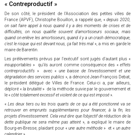
« Contreproductif »
De son côté, le président de l'Association des petites villes de
France (APVF), Christophe Bouillon, a rappelé que, «
depuis 2020,
on sait faire appel à nous quand il y a des moments de crises et de
difficultés, on nous qualifie souvent d'amortisseurs sociaux, mais
quand on enlève les amortisseurs, quand il y a un crash démocratique,
c'est le risque qui est devant nous, ça fait très mal
», a mis en garde le
maire de Barentin.
Les prélèvements prévus par l’exécutif sont jugés d’autant plus «
insupportables
» qu’ils auront comme conséquence des «
effets
contreproductifs
» avec «
une baisse de l'investissement et une
dégradation des services publics
», a dénoncé Jean-François Debat,
le président délégué de Villes de France. Celui-ci a, par ailleurs,
déploré «
la brutalité
» de la méthode suivie par le gouvernement et
le «
côté totalement excessif et violent de ce qui est imposé
».
«
Les deux tiers ou les trois quarts de ce qui a été ponctionné va se
retrouver en emprunts supplémentaires pour financer, à la fin, les
projets d’investissement. Cela veut dire que l’objectif de réduction de la
dette publique ne sera même pas atteint
», a expliqué le maire de
Bourg-en-Bresse, plaidant pour «
une autre méthode
» et «
un autre
calendrier
».