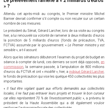
Le prélèvement ramené à « 2 milliards d’euros
» ?
Attendu cet après-midi au congrès, le Premier ministre Michel
Barnier devrait confirmer s’il compte ou non reculer sur un certain
nombre de ces mesures.
Le président du Sénat, Gérard Larcher, lors de sa visite au congrès
hier, a lui renouvelé sa volonté de ramener à deux milliards d’euros
la ponction de 5 milliards d'euros (fonds de précaution, TVA,
FCTVA) assumée par le gouvernement. «
Le Premier ministre y est
sensible
», a-t-il assuré.
Alors que les sénateurs débuteront l’examen du projet de budget en
séance à compter de lundi, ces derniers se sont déjà opposés,
en
commission
, la semaine passée, à l’amputation de 800 millions
d’euros du FCTVA et ont «
modifié
», hier, a
indiqué Gérard Larcher
,
le fonds de précaution qui vise les quelque 450 collectivités les plus
importantes.
«
Il faut être vigilant quant aux efforts demandés aux collectivités
locales, il ne faut pas entraver leurs projets et trouver le bon curseur
car elles représentent 70 % de l’investissement public
», a prévenu le
président de la Haute Assemblée qui a dit également vouloir
renforcer l’autonomie fiscale des collectivités.