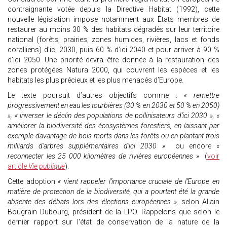
contraignante votée depuis la Directive Habitat (1992), cette
nouvelle législation impose notamment aux États membres de
restaurer au moins 30 % des habitats dégradés sur leur territoire
national (forêts, prairies, zones humides, rivières, lacs et fonds
coralliens) d’ici 2030, puis 60 % d’ici 2040 et pour arriver à 90 %
d’ici 2050. Une priorité devra être donnée à la restauration des
zones protégées Natura 2000, qui couvrent les espèces et les
habitats les plus précieux et les plus menacés d’Europe.
Le texte poursuit d’autres objectifs comme :
« remettre
progressivement en eau les tourbières (30 % en 2030 et 50 % en 2050)
», « inverser le déclin des populations de pollinisateurs d’ici 2030 », «
améliorer la biodiversité des écosystèmes forestiers, en laissant par
exemple davantage de bois morts dans les forêts ou en plantant trois
milliards d’arbres supplémentaires d’ici 2030 »
ou encore
«
reconnecter les 25 000 kilomètres de rivières européennes »
(
voir
article
Vie publique
).
Cette adoption
« vient rappeler l’importance cruciale de l’Europe en
matière de protection de la biodiversité, qui a pourtant été la grande
absente des débats lors des élections européennes »,
selon Allain
Bougrain Dubourg, président de la LPO. Rappelons que selon le
dernier rapport sur l'état de conservation de la nature de la