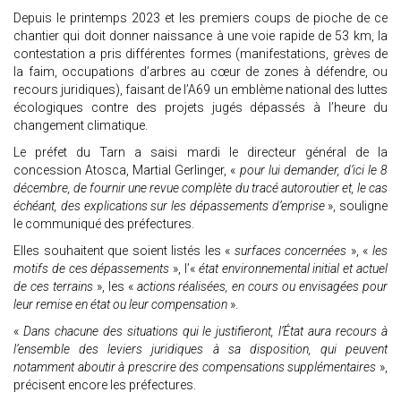
Depuis le printemps 2023 et les premiers coups de pioche de ce
chantier qui doit donner naissance à une voie rapide de 53 km, la
contestation a pris différentes formes (manifestations, grèves de
la faim, occupations d’arbres au cœur de zones à défendre, ou
recours juridiques), faisant de l’A69 un emblème national des luttes
écologiques contre des projets jugés dépassés à l’heure du
changement climatique.
Le préfet du Tarn a saisi mardi le directeur général de la
concession Atosca, Martial Gerlinger, «
pour lui demander, d’ici le 8
décembre, de fournir une revue complète du tracé autoroutier et, le cas
échéant, des explications sur les dépassements d’emprise
», souligne
le communiqué des préfectures.
Elles souhaitent que soient listés les «
surfaces concernées
», «
les
motifs de ces dépassements
», l’«
état environnemental initial et actuel
de ces terrains
», les «
actions réalisées, en cours ou envisagées pour
leur remise en état ou leur compensation
».
«
Dans chacune des situations qui le justifieront, l’État aura recours à
l’ensemble des leviers juridiques à sa disposition, qui peuvent
notamment aboutir à prescrire des compensations supplémentaires
»,
précisent encore les préfectures.