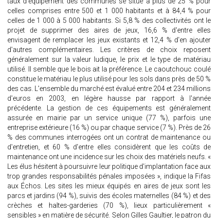
taux d'équipement des communes se situe à plus de 25 % pour
celles comprises entre 500 et 1 000 habitants et à 84,4 % pour
celles de 1 000 à 5 000 habitants. Si 5,8 % des collectivités ont le
projet de supprimer des aires de jeux, 16,6 % d'entre elles
envisagent de remplacer les jeux existants et 12,4 % d'en ajouter
d'autres complémentaires. Les critères de choix reposent
généralement sur la valeur ludique, le prix et le type de matériau
utilisé. Il semble que le bois ait la préférence. Le caoutchouc coulé
constitue le matériau le plus utilisé pour les sols dans près de 50 %
des cas. L'ensemble du marché est évalué entre 204 et 234 millions
d'euros en 2003, en légère hausse par rapport à l'année
précédente. La gestion de ces équipements est généralement
assurée en mairie par un service unique (77 %), parfois une
entreprise extérieure (16 %) ou par chaque service (7 %). Près de 26
% des communes interrogées ont un contrat de maintenance ou
d'entretien, et 60 % d'entre elles considèrent que les coûts de
maintenance ont une incidence sur les choix des matériels neufs. «
Les élus hésitent à poursuivre leur politique d'implantation face aux
trop grandes responsabilités pénales imposées », indique la Fifas
aux Échos. Les sites les mieux équipés en aires de jeux sont les
parcs et jardins (94 %), suivis des écoles maternelles (84 %) et des
crèches et haltes-garderies (70 %), lieux particulièrement «
sensibles » en matière de sécurité. Selon Gilles Gaultier, le patron du