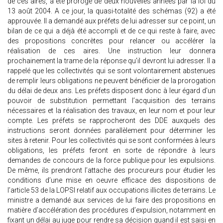
de ces aires, a été prorogé de deux nouvelles années par la loi du
13 août 2004. A ce jour, la quasi-totalité des schémas (92) a été
approuvée. Il a demandé aux préfets de lui adresser sur ce point, un
bilan de ce qui a déjà été accompli et de ce qui reste à faire, avec
des propositions concrètes pour relancer ou accélérer la
réalisation de ces aires. Une instruction leur donnera
prochainement la trame de la réponse qu'il devront lui adresser. Il a
rappelé que les collectivités qui se sont volontairement abstenues
de remplir leurs obligations ne peuvent bénéficier de la prorogation
du délai de deux ans. Les préfets disposent donc à leur égard d’un
pouvoir de substitution permettant l’acquisition des terrains
nécessaires et la réalisation des travaux, en leur nom et pour leur
compte. Les préfets se rapprocheront des DDE auxquels des
instructions seront données parallèlement pour déterminer les
sites à retenir. Pour les collectivités qui se sont conformées à leurs
obligations, les préfets feront en sorte de répondre à leurs
demandes de concours de la force publique pour les expulsions.
De même, ils prendront l’attache des procureurs pour étudier les
conditions d’une mise en oeuvre efficace des dispositions de
l’article 53 de la LOPSI relatif aux occupations illicites de terrains. Le
ministre a demandé aux services de lui faire des propositions en
matière d’accélération des procédures d’expulsion, notamment en
fixant un délai au juge pour rendre sa décision quand il est saisi en