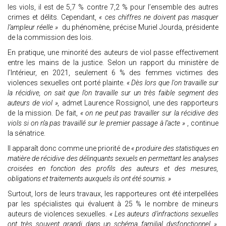
les viols, il est de 5,7 % contre 7,2 % pour l’ensemble des autres
crimes et délits. Cependant,
« ces chiffres ne doivent pas masquer
l’ampleur réelle »
du phénomène, précise Muriel Jourda, présidente
de la commission des lois.
En pratique, une minorité des auteurs de viol passe effectivement
entre les mains de la justice. Selon un rapport du ministère de
l’Intérieur, en 2021, seulement 6 % des femmes victimes des
violences sexuelles ont porté plainte.
« Dès lors que l'on travaille sur
la récidive, on sait que l’on travaille sur un très faible segment des
auteurs de viol »,
admet Laurence Rossignol, une des rapporteurs
de la mission. De fait,
« on ne peut pas travailler sur la récidive des
viols si on n’a pas travaillé sur le premier passage à l’acte »
, continue
la sénatrice.
Il apparaît donc comme une priorité de
« produire des statistiques en
matière de récidive des délinquants sexuels en permettant les analyses
croisées en fonction des profils des auteurs et des mesures,
obligations et traitements auxquels ils ont été soumis. »
Surtout, lors de leurs travaux, les rapporteures ont été interpellées
par les spécialistes qui évaluent à 25 % le nombre de mineurs
auteurs de violences sexuelles.
« Les auteurs d’infractions sexuelles
ont très souvent grandi dans un schéma familial dysfonctionnel »,