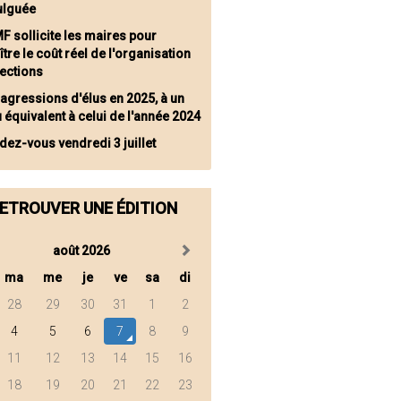
lguée
MF sollicite les maires pour
tre le coût réel de l'organisation
lections
 agressions d'élus en 2025, à un
 équivalent à celui de l'année 2024
dez-vous vendredi 3 juillet
ETROUVER UNE ÉDITION
août 2026
ma
me
je
ve
sa
di
28
29
30
31
1
2
4
5
6
7
8
9
11
12
13
14
15
16
18
19
20
21
22
23