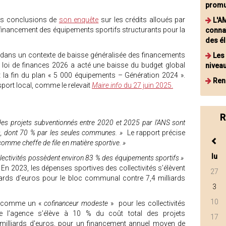
promu
les conclusions de
son enquête
sur les crédits alloués par
L'A
 financement des équipements sportifs structurants pour la
connaî
des é
it dans un contexte de baisse généralisée des financements
Les
e loi de finances 2026 a acté une baisse du budget global
niveau
 la fin du plan « 5 000 équipements – Génération 2024 ».
Ren
sport local, comme le relevait
Maire info
du 27 juin 2025.
»
R
es projets subventionnés entre 2020 et 2025 par l'ANS sont
ales, dont 70 % par les seules communes. »
Le rapport précise
e comme cheffe de file en matière sportive. »
lu
ollectivités possèdent environ 83 % des équipements sportifs »
n 2023, les dépenses sportives des collectivités s’élèvent
27
liards d’euros pour le bloc communal contre 7,4 milliards
3
10
s comme un «
cofinanceur modeste
» pour les collectivités
e l’agence s’élève à 10 % du coût total des projets
17
4 milliards d'euros, pour un financement annuel moyen de