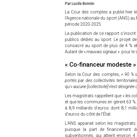
Par Lucile Bonnin
La Cour des comptes a publié hier 
l’Agence nationale du sport (ANS) au
période 2020-2025.
La publication de ce rapport s’inscr
publics dédiés au sport. Le projet d
consacré au sport de plus de 4 % et
Autant de «
mauvais signaux
» pour le 
« Co-financeur modeste 
Selon la Cour des comptes,
« 90 % d
portés par des collectivités territori
qu'
« aucune [collectivité] n'est désigné
Les magistrats rappellent que
« les c
et que les communes en gèrent 63 %. E
à 8,9 milliards d’euros dont 8,1 mil
d’euros du côté de l'État.
L’ANS apparait selon les magistrat
puisque la part de financement d
subventionnés, qui atteint environ 