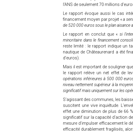
l'ANS de seulement 70 millions d'euro
Le rapport évoque aussi le cas intér
financement moyen par projet «
a sens
de 520 000 euros sous le plan aisance 
Le rapport en conclut que «
si l'in
minoritaire dans le financement consol
reste limité : le rapport indique un
nautique de Châteaurenard a été fin
d’euros).
Mais il est important de souligner que 
le rapport relève un net effet de l
opérations inférieures à 500 000 euro
niveau nettement supérieur à la moyen
significatif mais uniquement sur les opé
S’agissant des communes, les baisses
suscitent une vive inquiétude. L’en
effet une diminution de plus de 66 %
significatif sur la capacité d’action 
mesure d’impulser efficacement le dév
efficacité durablement fragilisés, al