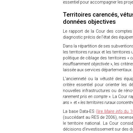
essentiel pour accompagner les projets 
Territoires carencés, vét
données objectives
Le rapport de la Cour des comptes 
diagnostic précis de l’état des équipem
Dans la répartition de ses subventions, 
les territoires ruraux et les territoir
politique de ciblage des territoires «
c
insuffisamment objectivée
», les critèr
laissée aux services départementaux
L'ancienneté ou la vétusté des équ
critère essentiel pour orienter les d
nouvelles infrastructures ou de rénov
rarement pris en compte
». La Cour ra
ans
» et «
les territoires ruraux concent
La base Data-ES
(lire
Maire info
du 10
(succédant au RES de 2006), recense 
le territoire national. La Cour consi
décisions d'investissement sur des d