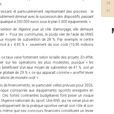
24
s.
31
essant et particulièrement représentatif des piscines : le
iblement diminué avec la succession des dispositifs, passant
aquatique à 330 000 euros sous le plan 5 000 équipements.
»
tervention de l'Agence joue un rôle d'amorçage, elle demeure
idé.
» Pour les communes, le poids réel de l'aide de l'ANS
 taux moyen de subvention de 28 %. Par exemple, le centre
ancé à «
4,95 %
» seulement de son coût (10,95 millions
ce taux varie fortement selon la taille des projets. En effet,
evier sur les opérations les plus modestes, puisque «
les
s bénéficient d'un taux moyen de subvention de 41 %, soit un
ne globale de 29 %
», ce qui apparaît comme «
un effet levier
rations de moindre coût.
»
 de financements, en particulier celles prévues pour 2026,
veloppe consacrée aux équipements sportifs enregistre en
. Ces fortes contraintes budgétaires font peser un risque
de l’Agence nationale du sport. Une ANS qui ne serait plus en
eloppement de la pratique sportive verrait son rôle et son
ors même que ses concours financiers constituent un levier