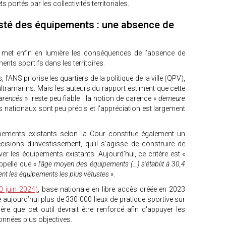
portés par les collectivités territoriales.
usté des équipements : une absence de
met enfin en lumière les conséquences de l’absence de
ents sportifs dans les territoires.
l’ANS priorise les quartiers de la politique de la ville (QPV),
es ultramarins. Mais les auteurs du rapport estiment que cette
arencés
» reste peu fiable : la notion de carence «
demeure
es nationaux sont peu précis et l'appréciation est largement
.
ipements existants selon la Cour constitue également un
écisions d'investissement, qu'il s'agisse de construire de
er les équipements existants. Aujourd’hui, ce critère est «
ppelle que «
l'âge moyen des équipements (…) s'établit à 30,4
rent les équipements les plus vétustes
».
 juin 2024)
, base nationale en libre accès créée en 2023
aujourd’hui plus de 330 000 lieux de pratique sportive sur
dère que cet outil devrait être renforcé afin d'appuyer les
onnées plus objectives.