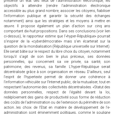
présente un état des lieux de l'administration électronique, les
objectifs à atteindre (rendre l'administration électronique
accessible au plus grand nombre, associer les citoyens, fiabiliser
l'information publique et garantir la sécurité des échanges
notamment) ainsi que les stratégies et les moyens à mettre en
œuvre. Il propose également un plan d'action sur cinq ans
comportant dix-huit propositions. Dans ses conclusions (voir lien
ci-dessus), le rapporteur estime que l’«hyper-République» pourrait
s’inspirer de la «cyberdémocratie» mais s’en écarterait sur la
question de la mondialisation (République universelle sur Internet).
Elle serait bâtie sur le respect du libre choix du citoyen, notamment
lorsqu’il s’agit de son bien le plus précieux, ses données
personnelles, qui concernent sa vie privée, sa santé, son
patrimoine, des revenus, sa famille. L’hyper-République serait
décentralisée grâce à son organisation en réseau. D’ailleurs, seul
l’esprit de l’hypertexte permet de donner une cohérence à
l’information véhiculée sur l’Internet public, de la mutualiser, tout en
respectant l’autonomie des collectivités décentralisées. «Statut des
données personnelles, respect de l’égalité devant la loi,
redéploiement des gains de productivité sous forme de réduction
des coûts de l’administration ou de l’extension du périmètre de son
action…les choix de l’Etat en matière de développement de l’e-
administration sont éminemment politiques, comme le souligne