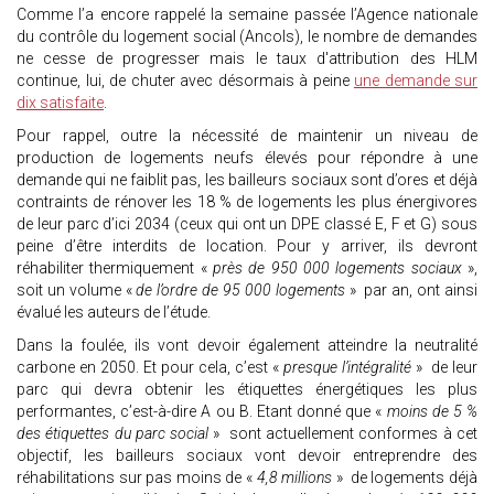
Comme l’a encore rappelé la semaine passée l’Agence nationale
du contrôle du logement social (Ancols), le nombre de demandes
ne cesse de progresser mais le taux d'attribution des HLM
continue, lui, de chuter avec désormais à peine
une demande sur
dix satisfaite
.
Pour rappel, outre la nécessité de maintenir un niveau de
production de logements neufs élevés pour répondre à une
demande qui ne faiblit pas, les bailleurs sociaux sont d’ores et déjà
contraints de rénover les 18 % de logements les plus énergivores
de leur parc d’ici 2034 (ceux qui ont un DPE classé E, F et G) sous
peine d’être interdits de location. Pour y arriver, ils devront
réhabiliter thermiquement «
près de 950 000 logements sociaux
»,
soit un volume «
de l’ordre de 95 000 logements
» par an, ont ainsi
évalué les auteurs de l’étude.
Dans la foulée, ils vont devoir également atteindre la neutralité
carbone en 2050. Et pour cela, c’est «
presque l’intégralité
» de leur
parc qui devra obtenir les étiquettes énergétiques les plus
performantes, c’est-à-dire A ou B. Etant donné que «
moins de 5 %
des étiquettes du parc social
» sont actuellement conformes à cet
objectif, les bailleurs sociaux vont devoir entreprendre des
réhabilitations sur pas moins de «
4,8 millions
» de logements déjà