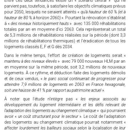
Entre ces deux tendances existe un «
scénario central
» qui ne
parvient pas, toutefois, à satisfaire les objectifs climatiques prévus
pour 2050, lesquels ne seraient atteints «
qu’à hauteur de 60 % (et à
hauteur de 80 % à horizon 2060)
». Pourtant la rénovation s'établirait
à «
des niveaux historiquement hauts
» avec 135 000 réhabilitations
totales par an en moyenne d’ici 2063. Cela représenterait un total
de 5,3 millions de réhabilitations réalisées sur la période (dont 3,3
millions de réhabilitations thermiques) et l’éradication de tous les
logements classés E, F et G dès 2034.
Dans le même temps, l’effort de création de logements serait «
maintenu à des niveaux élevés
» avec 79 000 nouveaux HLM par an
en moyenne sur la même période, soit 3,2 millions de nouveaux
logements. À ce rythme, et déduction faite des logements démolis
et de ceux vendus, «
le parc social continuerait de progresser pour
atteindre 7,9 millions de logements en 2063 en France hexagonale,
soit une hausse de 41 % par rapport au patrimoine actuel
».
À noter que l’étude n’intègre pas «
les enjeux associés au
développement du logement intermédiaire et les défis relevant de
l’adaptation des logements au changement climatique
» qui pourraient
avoir «
un coût structurant pour le secteur
». Le coût de l’adaptation
des logements au changement climatique pourrait notamment «
affecter lourdement les bailleurs sociaux selon la localisation de leur