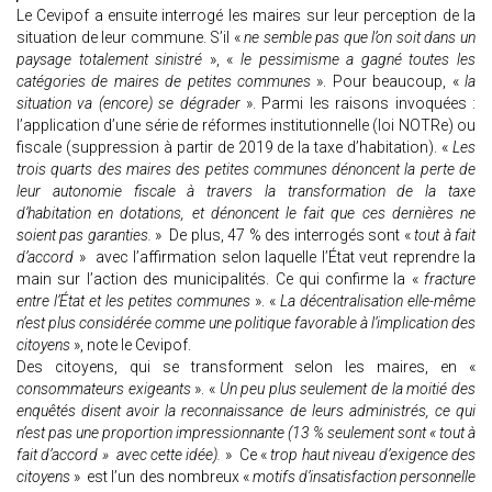
Le Cevipof a ensuite interrogé les maires sur leur perception de la
situation de leur commune. S’il «
ne semble pas que l’on soit dans un
paysage totalement sinistré
», «
le pessimisme a gagné toutes les
catégories de maires de petites communes
». Pour beaucoup, «
la
situation va (encore) se dégrader
». Parmi les raisons invoquées :
l’application d’une série de réformes institutionnelle (loi NOTRe) ou
fiscale (suppression à partir de 2019 de la taxe d’habitation). «
Les
trois quarts des maires des petites communes dénoncent la perte de
leur autonomie fiscale à travers la transformation de la taxe
d’habitation en dotations, et dénoncent le fait que ces dernières ne
soient pas garanties.
» De plus, 47 % des interrogés sont «
tout à fait
d’accord
» avec l’affirmation selon laquelle l’État veut reprendre la
main sur l’action des municipalités. Ce qui confirme la «
fracture
entre l’État et les petites communes
». «
La décentralisation elle-même
n’est plus considérée comme une politique favorable à l’implication des
citoyens
», note le Cevipof.
Des citoyens, qui se transforment selon les maires, en «
consommateurs exigeants
». «
Un peu plus seulement de la moitié des
enquêtés disent avoir la reconnaissance de leurs administrés, ce qui
n’est pas une proportion impressionnante (13 % seulement sont « tout à
fait d’accord » avec cette idée).
» Ce «
trop haut niveau d’exigence des
citoyens
» est l’un des nombreux «
motifs d’insatisfaction personnelle