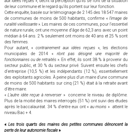
aux idées reçues
», décrit la perception qu’ils se font de la situation
de leur commune et le regard qu’ils portent sur leur fonction.
Cette enquête, basée sur le témoignage de 2 145 des 18 547 maires
de communes de moins de 500 habitants, confirme «
l’image de
ruralité vieillissante
». Les maires de ces communes, pour l’essentiel
de nature rurale, ont une moyenne d’âge de 62,3 ans avec un point
médian à 64 ans. 2 % seulement ont moins de 40 ans et 25 % sont
des femmes.
Pour autant, «
contrairement aux idées reçues
», les élections
municipales de 2014 «
n’ont pas désigné une majorité de
fonctionnaires ou de retraités
». En effet, ils sont 38 % à provenir du
secteur public, et 30 % du secteur privé. Suivent ensuite les chefs
d’entreprise (10,5 %) et les indépendants (12 %), essentiellement
des exploitants agricoles. À peine plus d’un maire d’une commune
de moins de 500 habitants sur cinq (21 %) était à la retraite avant
d’être maire.
«
L’autre idée reçue à renverser
» concerne le niveau de diplôme.
Plus de la moitié des maires interrogés (51 %) ont suivi des études
après le baccalauréat. 34 % d’entre eux ont «
au moins
» atteint le
niveau Bac + 4.
«
Les trois quarts des maires des petites communes dénoncent la
perte de leur autonomie fiscale
»