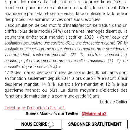
» pour les maires. La faiblesse des ressources financières, la
montée en puissance des intercommunalités, le sentiment d’être
abandonné par l’État et ses services, la complexité et la lourdeur
des procédures administratives sont aussi évoqués.
L’accumulation de ces motifs d’insatisfaction se traduit dans un
chiffre : plus de la moitié (54 %) des maires interrogés disent qu’ils
souhaitent arrêter tout mandat électif en 2020. «
Parmi ceux qui
souhaitent poursuivre une carrière d’élu, une écrasante majorité (90 %)
souhaite continuer comme maire, éventuellement comme président ou
vice-président d’intercommunalité (21 %, chiffres cumulables),
beaucoup plus rarement comme conseiller municipal (11 %) ou
conseiller départemental (6 %).
»
47 % des maires des communes de moins de 500 habitants sont
en fonction seulement depuis 2014 alors que 27 % en sont à leur
deuxième mandat, 14 % à leur troisième mandat et 12 % à leur
quatrième mandat ou plus. La durée moyenne d’exercice des
fonctions de maire dans la commune est de 10 ans.
Ludovic Galtier
Télécharger l’enquête du Cevipof.
Suivez
Maire info
sur Twitter :
@Maireinfo2
NOUS ÉCRIRE
S'ABONNER GRATUITEMENT