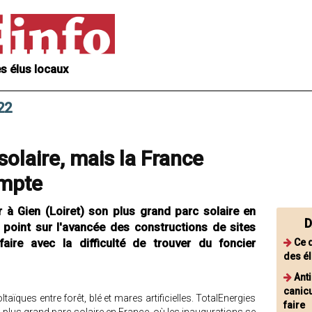
s élus locaux
22
olaire, mais la France
ompte
r à Gien (Loiret) son plus grand parc solaire en
D
 point sur l'avancée des constructions de sites
faire avec la difficulté de trouver du foncier
Ce q
des él
Anti
canicu
aïques entre forêt, blé et mares artificielles. TotalEnergies
faire