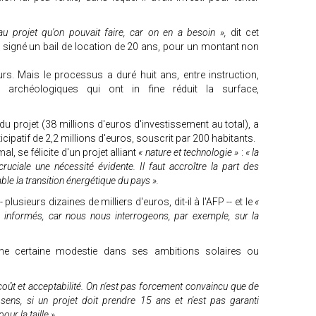
au projet qu'on pouvait faire, car on en a besoin »,
dit cet
a signé un bail de location de 20 ans, pour un montant non
ours. Mais le processus a duré huit ans, entre instruction,
es archéologiques qui ont in fine réduit la surface,
 du projet (38 millions d'euros d'investissement au total), a
ticipatif de 2,2 millions d'euros, souscrit par 200 habitants.
, se félicite d'un projet alliant
« nature et technologie »
:
« la
 cruciale une nécessité évidente. Il faut accroître la part des
le la transition énergétique du pays ».
plusieurs dizaines de milliers d'euros, dit-il à l'AFP -- et le
«
re informés, car nous nous interrogeons, par exemple, sur la
une certaine modestie dans ses ambitions solaires ou
 coût et acceptabilité. On n'est pas forcement convaincu que de
 sens, si un projet doit prendre 15 ans et n'est pas garanti
pour la taille ».