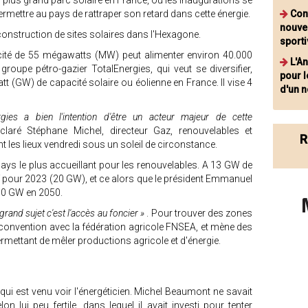
n plus grand parc solaire en France, où les inaugurations se
ermettre au pays de rattraper son retard dans cette énergie.
Con
nouvel
 construction de sites solaires dans l'Hexagone.
sport
cité de 55 mégawatts (MW) peut alimenter environ 40.000
L'A
 groupe pétro-gazier TotalEnergies, qui veut se diversifier,
pour l
tt (GW) de capacité solaire ou éolienne en France. Il vise 4
d'un n
gies a bien l'intention d'être un acteur majeur de cette
claré Stéphane Michel, directeur Gaz, renouvelables et
R
nt les lieux vendredi sous un soleil de circonstance.
 pays le plus accueillant pour les renouvelables. A 13 GW de
tif pour 2023 (20 GW), et ce alors que le président Emmanuel
00 GW en 2050.
 grand sujet c'est l'accès au foncier »
. Pour trouver des zones
 convention avec la fédération agricole FNSEA, et mène des
ermettant de mêler productions agricole et d'énergie.
n qui est venu voir l'énergéticien. Michel Beaumont ne savait
on lui peu fertile, dans lequel il avait investi pour tenter