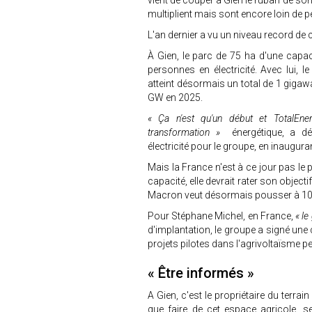
vient de couper à Gien le ruban de so
multiplient mais sont encore loin de p
L'an dernier a vu un niveau record de
À Gien, le parc de 75 ha d'une capa
personnes en électricité. Avec lui, le
atteint désormais un total de 1 gigawa
GW en 2025.
« Ça n'est qu'un début et TotalEner
transformation »
énergétique, a dé
électricité pour le groupe, en inaugura
Mais la France n'est à ce jour pas le
capacité, elle devrait rater son objec
Macron veut désormais pousser à 1
Pour Stéphane Michel, en France,
« le
d'implantation, le groupe a signé une
projets pilotes dans l'agrivoltaïsme p
« Être informés »
A Gien, c'est le propriétaire du terrai
que faire de cet espace agricole, sel