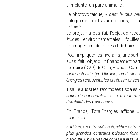
d'implanter un parc animalier.
Le photovoltaïque,
« c'est le plus be
entrepreneur de travaux publics, qui 
précisé.
Le projet n'a pas fait l'objet de rec
études environnementales, fouill
aménagement de mares et de haies...
Pour impliquer les riverains, une part
aussi fait l'objet d'un financement par
Le maire (DVD) de Gien, Francis Cammal
triste actualité (en Ukraine) rend plus
énergies renouvelables et réussir ensemb
Il salue aussi les retombées fiscales -- 
»
souci de concertation
.
« Il faut êt
durabilité des panneaux.»
En France, TotalEnergies affiche 
éoliennes.
« À Gien, on a trouvé un équilibre entre
plus grandes centrales puissent faire
d'aboutir. Il n'y a pas de course à la taille 