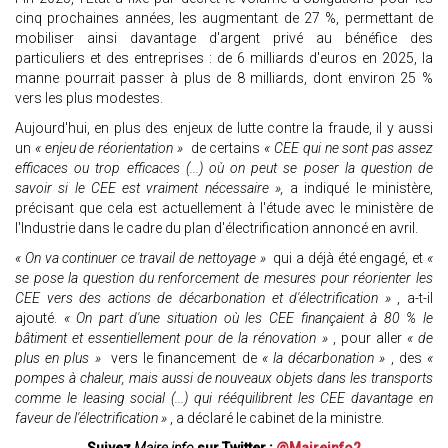
cinq prochaines années, les augmentant de 27 %, permettant de
mobiliser ainsi davantage d'argent privé au bénéfice des
particuliers et des entreprises : de 6 milliards d'euros en 2025, la
manne pourrait passer à plus de 8 milliards, dont environ 25 %
vers les plus modestes.
Aujourd'hui, en plus des enjeux de lutte contre la fraude, il y aussi
un
« enjeu de réorientation »
de certains
« CEE qui ne sont pas assez
efficaces ou trop efficaces (...) où on peut se poser la question de
savoir si le CEE est vraiment nécessaire »,
a indiqué le ministère,
précisant que cela est actuellement à l'étude avec le ministère de
l'Industrie dans le cadre du plan d'électrification annoncé en avril.
« On va continuer ce travail de nettoyage »
qui a déjà été engagé, et
«
se pose la question du renforcement de mesures pour réorienter les
CEE vers des actions de décarbonation et d'électrification »
, a-t-il
ajouté.
« On part d'une situation où les CEE finançaient à 80 % le
bâtiment et essentiellement pour de la rénovation »
, pour aller
« de
plus en plus »
vers le financement de
« la décarbonation »
, des
«
pompes à chaleur, mais aussi de nouveaux objets dans les transports
comme le leasing social (...) qui rééquilibrent les CEE davantage en
faveur de l'électrification »
, a déclaré le cabinet de la ministre.