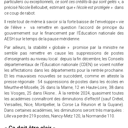
particuliers ou exceptionnels, ce sont ces crédits-là qui sont gelés
», a
précisé Nicole Belloubet, estimant que
« l'école est protégée »
dans
ce coup de rabot.
Il reste tout de même à savoir si la forte baisse de l'enveloppe « vie
de l'élève » va remettre en question l'accord de principe du
gouvernement sur le financement par l'Éducation nationale des
AESH sur le temps de la pause méridienne.
Par ailleurs, la stabilité « globale » promise par la ministre ne
semble pas remettre en cause les suppressions de postes
d'enseignants au niveau local : depuis la fin décembre, les Conseils
départementaux de l'Éducation nationale (CDEN) se voient notifier
les affectations dans les départements pour la rentrée prochaine.
Et les mauvaises nouvelles se succèdent, comme en atteste la
presse régionale : 54 suppressions de postes dans les écoles en
Meurthe-et-Moselle, 26 dans la Marne, 12 en Haute-Loire, 38 dans
les Vosges, 25 dans l'Aisne... À la rentrée 2024, quasiment toutes
les académies connaîtront des diminutions d'effectif (sauf Créteil,
Versailles, Nice, Montpellier, la Corse La Réunion et la Guyane).
Dans certaines académies, les diminutions seront très marquées :
Lille va perdre 219 postes, Nancy-Metz 120, la Normandie 110.