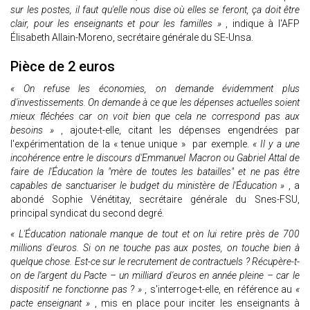
sur les postes, il faut qu'elle nous dise où elles se feront, ça doit être
clair, pour les enseignants et pour les familles »
, indique à l'AFP
Élisabeth Allain-Moreno, secrétaire générale du SE-Unsa.
Pièce de 2 euros
« On refuse les économies, on demande évidemment plus
d'investissements. On demande à ce que les dépenses actuelles soient
mieux fléchées car on voit bien que cela ne correspond pas aux
besoins »
, ajoute-t-elle, citant les dépenses engendrées par
l'expérimentation de la « tenue unique » par exemple.
« Il y a une
incohérence entre le discours d'Emmanuel Macron ou Gabriel Attal de
faire de l'Éducation la "mère de toutes les batailles" et ne pas être
capables de sanctuariser le budget du ministère de l'Éducation »
, a
abondé Sophie Vénétitay, secrétaire générale du Snes-FSU,
principal syndicat du second degré.
« L'Éducation nationale manque de tout et on lui retire près de 700
millions d'euros. Si on ne touche pas aux postes, on touche bien à
quelque chose. Est-ce sur le recrutement de contractuels ? Récupère-t-
on de l'argent du Pacte – un milliard d'euros en année pleine – car le
dispositif ne fonctionne pas ? »
, s'interroge-t-elle, en référence au
«
pacte enseignant »
, mis en place pour inciter les enseignants à