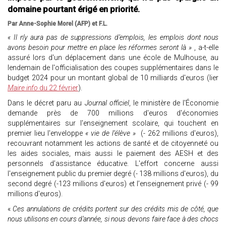
domaine pourtant érigé en priorité.
Par Anne-Sophie Morel (AFP) et F.L.
« Il n’y aura pas de suppressions d’emplois, les emplois dont nous
avons besoin pour mettre en place les réformes seront là »
, a-t-elle
assuré lors d'un déplacement dans une école de Mulhouse, au
lendemain de l'officialisation des coupes supplémentaires dans le
budget 2024 pour un montant global de 10 milliards d'euros (lier
Maire info
du 22 février
).
Dans le décret paru au
Journal officiel
, le ministère de l'Économie
demande près de 700 millions d'euros d'économies
supplémentaires sur l'enseignement scolaire, qui touchent en
premier lieu l'enveloppe
« vie de l’élève »
(- 262 millions d'euros),
recouvrant notamment les actions de santé et de citoyenneté ou
les aides sociales, mais aussi le paiement des AESH et des
personnels d’assistance éducative. L'effort concerne aussi
l'enseignement public du premier degré (- 138 millions d'euros), du
second degré (-123 millions d'euros) et l’enseignement privé (- 99
millions d'euros).
«
Ces annulations de crédits portent sur des crédits mis de côté, que
nous utilisons en cours d’année, si nous devons faire face à des chocs