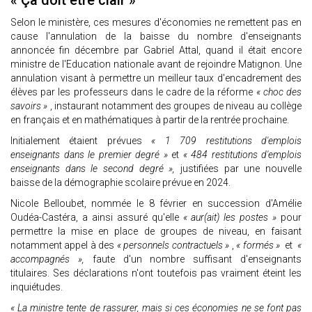
« Ça doit être clair »
Selon le ministère, ces mesures d'économies ne remettent pas en
cause l'annulation de la baisse du nombre d'enseignants
annoncée fin décembre par Gabriel Attal, quand il était encore
ministre de l'Education nationale avant de rejoindre Matignon. Une
annulation visant à permettre un meilleur taux d'encadrement des
élèves par les professeurs dans le cadre de la réforme
« choc des
savoirs »
, instaurant notamment des groupes de niveau au collège
en français et en mathématiques à partir de la rentrée prochaine.
Initialement étaient prévues
« 1 709 restitutions d'emplois
enseignants dans le premier degré »
et
« 484 restitutions d'emplois
enseignants dans le second degré »,
justifiées par une nouvelle
baisse de la démographie scolaire prévue en 2024.
Nicole Belloubet, nommée le 8 février en succession d'Amélie
Oudéa-Castéra, a ainsi assuré qu'elle
« aur(ait) les postes »
pour
permettre la mise en place de groupes de niveau, en faisant
notamment appel à des
« personnels contractuels »
,
« formés »
et
«
accompagnés »,
faute d'un nombre suffisant d'enseignants
titulaires. Ses déclarations n'ont toutefois pas vraiment éteint les
inquiétudes.
« La ministre tente de rassurer, mais si ces économies ne se font pas