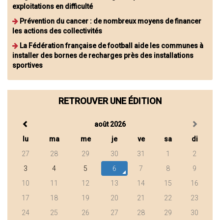
exploitations en difficulté
Prévention du cancer : de nombreux moyens de financer
les actions des collectivités
La Fédération française de football aide les communes à
installer des bornes de recharges près des installations
sportives
RETROUVER UNE ÉDITION
août 2026
lu
ma
me
je
ve
sa
di
27
28
29
30
31
1
2
3
4
5
6
7
8
9
10
11
12
13
14
15
16
17
18
19
20
21
22
23
24
25
26
27
28
29
30