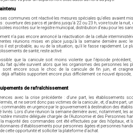
aintenu
es communes ont réactivé les mesures spéciales qu’elles avaient mis
urs : ouverture des parcs et jardins jusqu’à 22 ou 23 h, voire toute la nuit
olées inscrites sur le registre municipal, distribution d’eau pour les sa
ent n’a pas encore annoncé la réactivation de la cellule interministérie
érentes réunions mises en place jusqu’à la semaine dernière avec les
s il est probable, au vu de la situation, qu’il le fasse rapidement. Le p
blissements de santé, reste activé.
possible que la canicule soit moins violente que l’épisode précédent,
 du fait qu’elle survient alors que les organismes des personnes les pl
 sont encore sous le choc de la canicule de fin juin, et craign
déjà affaiblis supportent encore plus difficilement ce nouvel épisode, 
quipements de rafraîchissement
érences avec la crise précédente : d’une part, les établissements sco
rmés, et ne seront donc pas victimes de la canicule ; et, d’autre part, un
s commandés en urgence par le gouvernement à destination des établi
té livrés. Lors d’une réunion la semaine dernière avec, notamment, les 
ministère ministre déléguée chargée de l’Autonomie et des Personnes h
 la majorité des commandes ont été effectuées par des hôpitaux, et la
gestionnaires d’établissements pour personnes âgées et personnes hand
de cette opportunité et solliciter la plateforme d’achat.