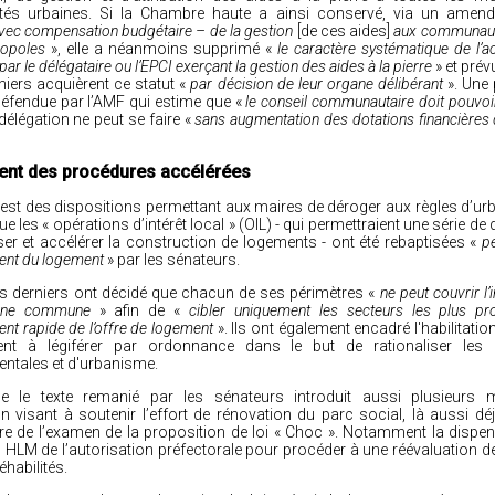
s urbaines. Si la Chambre haute a ainsi conservé, via
un amend
avec compensation budgétaire – de la gestion
[de ces aides]
aux communaut
ropoles
», elle a néanmoins supprimé «
le caractère systématique de l’a
par le délégataire ou l’EPCI exerçant la gestion des aides à la pierre
» et prévu
niers acquièrent ce statut «
par décision de leur organe délibérant
». Une
éfendue par l’AMF qui estime que «
le conseil communautaire doit pouvoi
 délégation ne peut se faire «
sans augmentation des dotations financières q
nt des procédures accélérées
 est des dispositions permettant aux maires de déroger aux règles d’u
ue les « opérations d’intérêt local » (OIL) - qui permettraient une série d
ser et accélérer la construction de logements - ont
été rebaptisées
«
p
nt du logement
» par les sénateurs.
es derniers ont décidé que chacun de ses périmètres «
ne peut couvrir l’i
d’une commune
» afin de «
cibler uniquement les secteurs les plus pr
t rapide de l’offre de logement
». Ils ont également
encadré l'habilitatio
nt à légiférer par ordonnance dans le but de rationaliser les 
ntales et d'urbanisme.
e le texte remanié par les sénateurs introduit aussi
plusieurs 
on
visant à soutenir l’effort de rénovation du parc social, là aussi d
re de l’examen de la proposition de loi « Choc ». Notamment la dispen
HLM de l’autorisation préfectorale pour procéder à une réévaluation d
habilités.