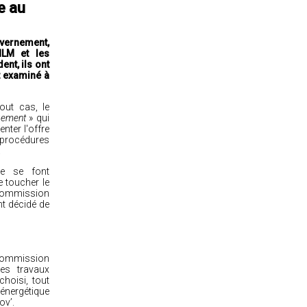
e au
uvernement,
HLM et les
nt, ils ont
t examiné à
out cas, le
ogement
» qui
nter l'offre
 procédures
.
e se font
e toucher le
n commission
nt décidé de
 commission
des travaux
hoisi, tout
 énergétique
ov’.