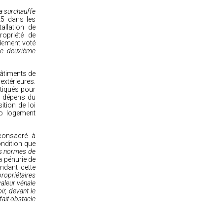
la surchauffe
25 dans les
allation de
ropriété de
ndement voté
ne deuxième
bâtiments de
 extérieures.
itiqués pour
ux dépens du
ition de loi
ro logement
 consacré à
ondition que
es normes de
a pénurie de
endant cette
ropriétaires
aleur vénale
ir
, devant le
fait obstacle