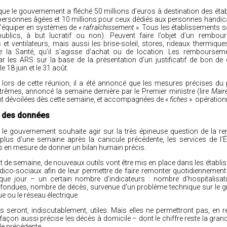
ue le gouvernement a fléché 50 millions d’euros à destination des éta
personnes âgées et 10 millions pour ceux dédiés aux personnes handic
 s’équiper en systèmes de
« rafraîchissement ».
Tous les établissements so
publics, à but lucratif ou non). Peuvent faire l’objet d’un rembou
 et ventilateurs, mais aussi les brise-soleil, stores, rideaux thermiques
e la Santé, qu’il s’agisse d’achat ou de location. Les remboursem
ar les ARS sur la base de la présentation d’un justificatif de bon 
e 18 juin et le 31 août.
s, lors de cette réunion, il a été annoncé que les mesures précises du
trêmes, annoncé la semaine dernière par le Premier ministre
(lire
Maire
t dévoilées dès cette semaine, et accompagnées de «
fiches
» opération
 des données
s, le gouvernement souhaite agir sur la très épineuse question de la 
lus d’une semaine après la canicule précédente, les services de l’É
s en mesure de donner un bilan humain précis.
t de semaine, de nouveaux outils vont être mis en place dans les établ
dico-sociaux afin de leur permettre de faire remonter quotidiennement
ue jour – un certain nombre d’indicateurs : nombre d’hospitalisat
ondues, nombre de décès, survenue d’un problème technique sur le gr
ue ou le réseau électrique.
 seront, indiscutablement, utiles. Mais elles ne permettront pas, en 
façon aussi précise les décès à domicile – dont le chiffre reste la gra
le précédente.