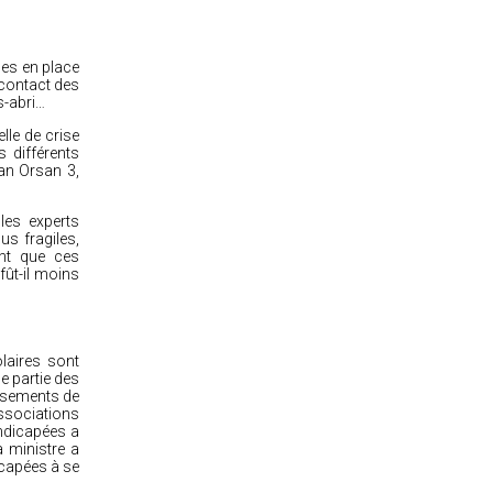
es en place
, contact des
ns-abri…
lle de crise
 différents
lan Orsan 3,
 les experts
us fragiles,
ent que ces
fût-il moins
laires sont
e partie des
ssements de
associations
andicapées a
 ministre a
icapées à se