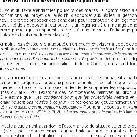
n de HLM : un droit de véto du maire « pas limité »
du volet du texte étendant les pouvoirs des maires, la commission a 
difications au projet de l’exécutif d’accorder aux édiles la gestio
v', le droit de proposer des candidats pour l'attribution d'un logemen
ossibilité de s'opposer à l’attribution d'un logement à un ménage co
'ordre public (qui s'apparente surtout à une mesure d'affichage pu
xiste déjà et est encadrée par le droit).
ier point, les sénateurs ont adopté
un amendement
visant à ce que ce d
 soit pas «
limité aux cas où le candidat a déjà causé des troubles à l’ordr
ls ont aussi supprimé «
la condition liée à l’absence de carence de la commun
u à la conclusion d’un contrat de mixité sociale (CMS)
». Des mesures dé
dre de l’examen de leur
proposition de loi « Choc »
, qui attend tou
r les députés.
 gouvernement compte aussi confier aux édiles qui le souhaitent la part d
 sociaux jusque-là allouée aux préfets, en incluant de fait le logement 
iquement le Dalo, la commission a décidé de
supprimer les dispositi
es ou aux EPCI l’exercice des compétences relatives au droit a
Elle estime que «
les conditions pour que les collectivités mettent en
tionale ne sont pas réunies à ce jour
» et reproche au gouvernement un t
ité «
sans aucune compensation budgétaire
». Pourtant, le coût serait «
im
tés
» puisque, entre 2015 et 2020, «
les astreintes dans le cadre de "Dalo-in
lions d’euros à l’État
».
haute a également abandonné l'automaticité du statut d’autorité organ
AOH) voulu par le gouvernement, qui souhaite par ailleurs transférer l
on, de gestion et d’attribution des aides à la pierre à toutes les mé