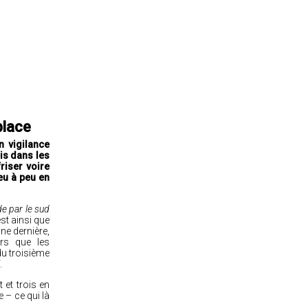
place
 vigilance
is dans les
riser voire
eu à peu en
e par le sud
est ainsi que
ne dernière,
ors que les
 du troisième
.
t et trois en
e – ce qui là