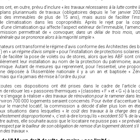
 ont, en outre, prévu d’inclure «
les travaux nécessaires à la lutte contre 
plans pluriannuels de travaux (obligatoires depuis le 1er janvier 20
s des immeubles de plus de 15 ans), mais aussi de faciliter l’inst
e climatisation dans les copropriétés. Après le rejet par la cop
on d’une climatisation qui affecte l’aspect extérieur de l’immeuble, l’ame
mission permettrait de «
convoquer, dans un délai de trois mois, u
nérale qui se prononce alors à la majorité simple
».
sénateurs ont transformé le régime d’avis conforme des Architectes des 
) en «
un régime d’avis simple
» pour l’installation de protections solaires
st de faciliter la pose de volets ou de stores, alors que les ABF sont cr
ulièrement leur installation au nom de la protection du patrimoine, a
rmique. Autant de mesures qui reprennent, pour l'essentiel, une propos
ane déposée à l’Assemblée nationale il y a un an et baptisée « Zé
, mais qui
n'a jamais été mise à l'ordre du jour
.
toutes ces dispositions ont été prises dans le cadre de l’article
on de relouer les « passoires thermiques » (classées « F » et « G ») à la c
ire s'engage à réaliser «
des travaux de rénovation pour le ramener dans l
nviron 700 000 logements seraient concernés. Pour éviter d'accentuer l
ur le marché locatif, la commission a décidé d’aller plus loin en
ét
ux situations dans lesquelles «
le coût des travaux à la charge des p
ifestement disproportionné
», c’est-à-dire lorsqu’ils «
excédent 50 % de la v
ntre autres, elle souhaite aussi que le locataire
ne puisse pas «
se prévalo
respect par le bailleur de son obligation de remise d’un logement décent s’il 
ion des travaux
».