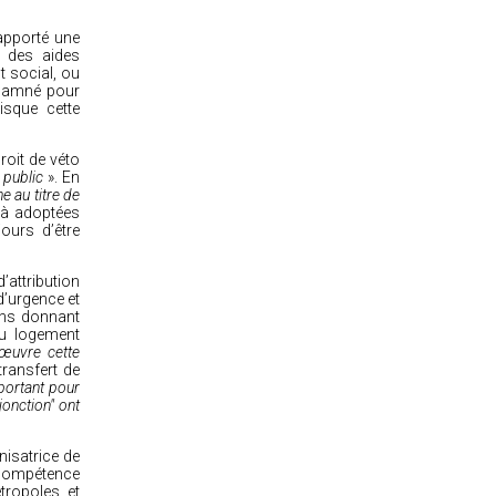
apporté une
n des aides
t social, ou
ndamné pour
isque cette
roit de véto
e public
». En
e au titre de
jà adoptées
jours d’être
’attribution
d’urgence et
ons
donnant
u logement
 œuvre cette
ransfert de
portant pour
jonction" ont
isatrice de
a compétence
tropoles et