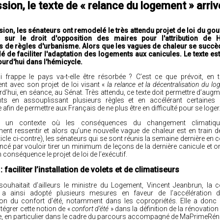
ion, le texte de « relance du logement » arriv
on, les sénateurs ont remodelé le très attendu projet de loi du go
sur le droit d'opposition des maires pour l'attribution de 
 de règles d'urbanisme. Alors que les vagues de chaleur se succède
é de faciliter l'adaptation des logements aux canicules. Le texte es
jourd'hui dans l'hémicycle.
i frappe le pays va-t-elle être résorbée ? C’est ce que prévoit, en t
ent avec
son projet de loi
visant «
la relance et la décentralisation du l
rd’hui, en séance, au Sénat. Très attendu, ce texte doit permettre d’augme
ts en assouplissant plusieurs règles et en accélérant certaines
afin de permettre aux Français de ne plus être en difficulté pour se loger
 un contexte où les conséquences du changement climatiqu
ment ressentir et alors qu’une nouvelle vague de chaleur est en train d
rticle ci-contre), les sénateurs qui se sont réunis la semaine dernière e
é par vouloir tirer un minimum de leçons de la dernière canicule et o
 conséquence le projet de loi de l’exécutif.
 faciliter l’installation de volets et de climatiseurs
uhaitait d’ailleurs le ministre du Logement, Vincent Jeanbrun, la
e a ainsi adopté plusieurs mesures en faveur de l’accélération 
ion du confort d’été, notamment dans les copropriétés. Elle a donc c
ntégrer cette notion
de «
confort d’été
» dans la définition de la rénovation
, en particulier dans le cadre du parcours accompagné de MaPrimeRén