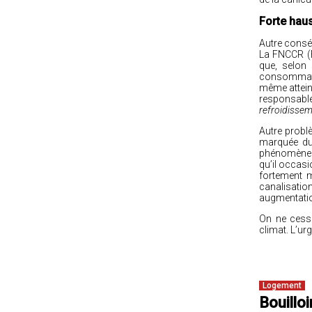
Forte hau
Autre conséq
La FNCCR (F
que, selon
consommatio
même atteint
responsable
refroidissem
Autre probl
marquée du
phénomène d
qu’il occasi
fortement m
canalisatio
augmentatio
On ne cesse
climat. L’u
Logement
Bouillo