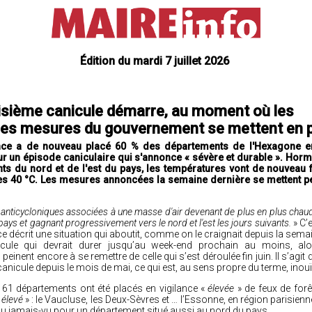
Édition du mardi 7 juillet 2026
isième canicule démarre, au moment où les
es mesures du gouvernement se mettent en 
ce a de nouveau placé 60 % des départements de l'Hexagone en
r un épisode caniculaire qui s'annonce « sévère et durable ». Horm
s du nord et de l'est du pays, les températures vont de nouveau f
es 40 °C. Les mesures annoncées la semaine dernière se mettent p
anticycloniques associées à une masse d'air devenant de plus en plus chaud
 pays et gagnant progressivement vers le nord et l'est les jours suivants.
» C’
 décrit une situation qui aboutit, comme on le craignait depuis la semai
cule qui devrait durer jusqu’au week-end prochain au moins, al
einent encore à se remettre de celle qui s’est déroulée fin juin. Il s’agit
anicule depuis le mois de mai, ce qui est, au sens propre du terme, inouï
s, 61 départements ont été placés en vigilance «
élevée
» de feux de forê
 élevé
» : le Vaucluse, les Deux-Sèvres et … l’Essonne, en région parisienn
du jamais-vu pour un département situé aussi au nord du pays.