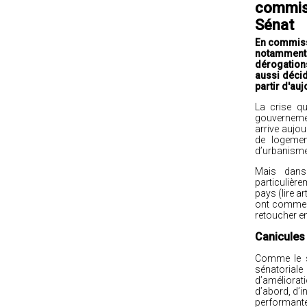
commiss
Sénat
En commissi
notamment 
dérogations
aussi décid
partir d'au
La crise qu
gouvernem
arrive aujou
de logemen
d’urbanisme 
Mais dans
particulière
pays (lire a
ont commenc
retoucher en
Canicules :
Comme le so
sénatorial
d’améliorat
d’abord,
d’i
performante