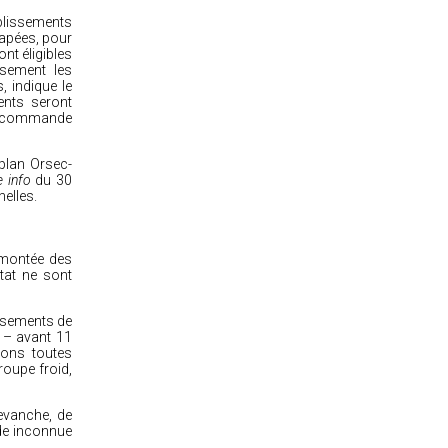
blissements
apées, pour
nt éligibles
rsement les
, indique le
ents seront
de commande
 plan Orsec-
 info
du 30
nelles.
remontée des
tat ne sont
issements de
 – avant 11
ions toutes
oupe froid,
revanche, de
nde inconnue