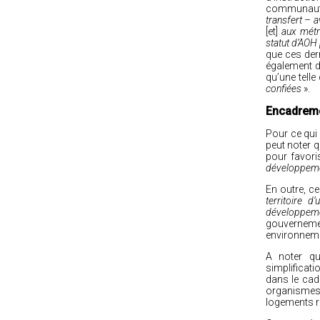
communauté
transfert – 
[et]
aux mét
statut d’AOH 
que ces der
également d
qu’une telle
confiées
».
Encadreme
Pour ce qui
peut noter q
pour favori
développeme
En outre, c
territoire 
développemen
gouverneme
environneme
A noter qu
simplificati
dans le cad
organismes 
logements ré