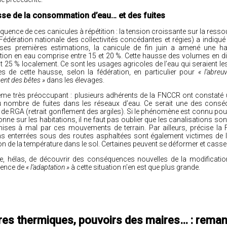
sse de la consommation d’eau… et des fuites
uence de ces canicules à répétition : la tension croissante sur la resso
édération nationale des collectivités concédantes et régies) a indiqué 
 ses premières estimations, la canicule de fin juin a amené une h
n en eau comprise entre 15 et 20 %. Cette hausse des volumes en dis
 25 % localement. Ce sont les usages agricoles de l’eau qui seraient le
s de cette hausse, selon la fédération, en particulier pour
« l’abreu
ent des bêtes »
dans les élevages.
ème très préoccupant : plusieurs adhérents de la FNCCR ont constaté
 nombre de fuites dans les réseaux d’eau. Ce serait une des cons
e RGA (retrait gonflement des argiles). Si le phénomène est connu pou
onne sur les habitations, il ne faut pas oublier que les canalisations so
ises à mal par ces mouvements de terrain. Par ailleurs, précise la
ns enterrées sous des routes asphaltées sont également victimes de la
n de la température dans le sol. Certaines peuvent se déformer et casse
, hélas, de découvrir des conséquences nouvelles de la modificatio
rgence de
« l’adaptation »
à cette situation n’en est que plus grande.
ires thermiques, pouvoirs des maires… : reman