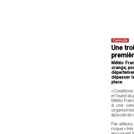
Canicule
Une tro
premièr
Météo Fran
orange, pou
département
dépasser l
place.
«
Conditions 
et l'ouest du
Météo France
à une cani
organismes p
épisode de c
Par ailleur
risque «
très
encore est 