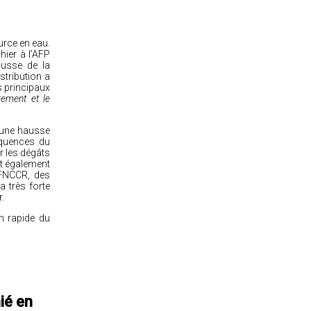
urce en eau.
hier à l’AFP
ausse de la
tribution a
s principaux
vement et le
 une hausse
équences du
r les dégâts
nt également
 FNCCR, des
 très forte
r.
n rapide du
ié en