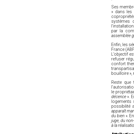
Ses membres
» dans les 
copropriété
systèmes d
l’installati
par la com
assemblée gé
Enfin, les 
France (ABF
L’objectif e
refuser rég
confort the
transpartis
bouilloire »
Reste que 
l’autorisati
le propriéta
décence
». E
logements s
possibilité
a
apparaît man
du bien
». E
juge, du non-
à la réalisat