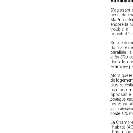
Attributio
S’agissant 
série de mo
MaPrimeRéno
encore la p
trouble à l
possibilité e
Sur ce dern
du maire ne
parallèle, i
la loi SRU o
dans le ca
examinée pa
Alors que le
de logements
plus spécif
aux commun
opposable. 
politique na
responsabil
les collectivi
coûté 130 mil
La Chambre 
l’habitat (
d’instructi