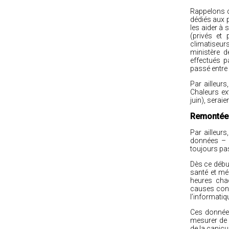
Rappelons q
dédiés aux 
les aider à
(privés et 
climatiseurs
ministère d
effectués p
passé entre l
Par ailleur
Chaleurs ex
juin),
seraien
Remontée
Par ailleur
données – p
toujours pa
Dès ce débu
santé et mé
heures chaq
causes conf
l’informatiq
Ces données
mesurer de 
de la canicu