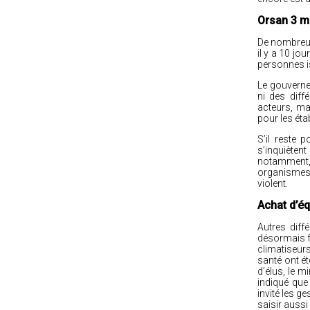
Orsan 3 m
De nombreus
il y a 10 jo
personnes is
Le gouvernem
ni des diff
acteurs, mai
pour les éta
S’il reste 
s’inquiètent
notamment,
organismes 
violent.
Achat d’é
Autres diff
désormais fe
climatiseur
santé ont é
d’élus, le 
indiqué que
invité les 
saisir aussi 