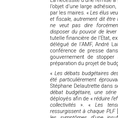
l’objet d’une large adhésio
par les maires. «
Les élus veu
et fiscale, autrement dit être
ne veut pas dire forcémen
disposer du pouvoir de lever
tutelle financière de l’Etat, e
délégué de l’AMF, André Lai
conférence de presse
dans 
gouvernement de stopper 
préparation du projet de bud
«
Les débats budgétaires des 
été particulièrement éprouv
Stéphane Delautrette dans so
débat budgétaire, une série
déployés afin de «
réduire l’e
collectivités
». «
Les tens
ressurgissent à chaque PLF
les symptômes d’une insuffi