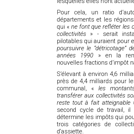
lesquelles elles n’ont actuel
Pour cela, un ratio d’au
départements et les région
qui «
ne font que refléter les 
collectivités
» - serait ins
pilotables qui auraient pour e
poursuivre le “détricotage” d
années 1990
» en la remp
nouvelles fractions d’impôt n
S’élevant à environ 4,6 mill
près de 4,4 milliards pour le
communal, «
les montants
transférer aux collectivités so
reste tout à fait atteignable
»
second cycle de travail, i
détermine les impôts qui pou
trois catégories de colle
d'assiette.