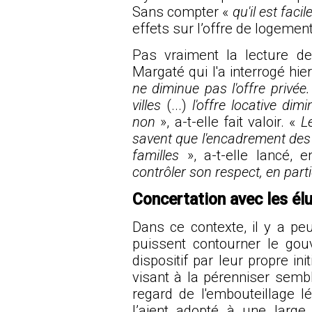
Sans compter «
qu'il est faci
effets sur l’offre de logement
Pas vraiment la lecture d
Margaté qui l'a interrogé hi
ne diminue pas l'offre privée.
villes
(...)
l'offre locative di
non
», a-t-elle fait valoir. «
Le
savent que l'encadrement des l
familles
», a-t-elle lancé, 
contrôler son respect, en part
Concertation avec les él
Dans ce contexte, il y a p
puissent contourner le gou
dispositif par leur propre ini
visant à la pérenniser semb
regard de l'embouteillage lé
l’aient
adopté à une large 